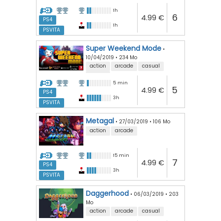
1h
6
4.99 €
PS4
1h
PSVITA
Super Weekend Mode
•
10/04/2019
•
234 Mo
action
arcade
casual
puzzle
5 min
5
4.99 €
PS4
3h
PSVITA
Metagal
•
27/03/2019
•
106 Mo
action
arcade
15 min
7
4.99 €
PS4
3h
PSVITA
Daggerhood
•
06/03/2019
•
203
Mo
action
arcade
casual