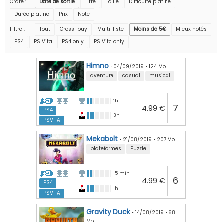
Ordre :
Date de sortie
Titre
Taille
Difficulté platine
Durée platine
Prix
Note
Filtre :
Tout
Cross-buy
Multi-liste
Moins de 5€
Mieux notés
PS4
PS Vita
PS4 only
PS Vita only
Himno
•
04/09/2019
•
124 Mo
aventure
casual
musical
1h
7
4.99 €
PS4
3h
PSVITA
Mekabolt
•
21/08/2019
•
207 Mo
plateformes
Puzzle
15 min
6
4.99 €
PS4
1h
PSVITA
Gravity Duck
•
14/08/2019
•
68
Mo