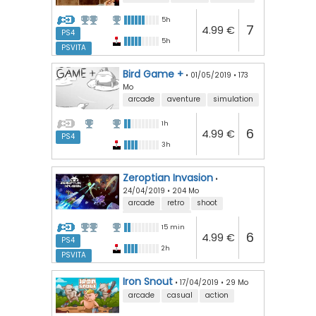
5h
7
4.99 €
PS4
5h
PSVITA
Bird Game +
•
01/05/2019
•
173
Mo
arcade
aventure
simulation
1h
6
4.99 €
PS4
3h
Zeroptian Invasion
•
24/04/2019
•
204 Mo
arcade
retro
shoot
space invaders
15 min
6
4.99 €
PS4
2h
PSVITA
Iron Snout
•
17/04/2019
•
29 Mo
arcade
casual
action