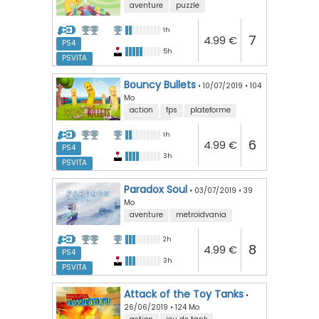
aventure
puzzle
1h
7
4.99 €
PS4
5h
PSVITA
Bouncy Bullets
•
10/07/2019
•
104
Mo
action
fps
plateforme
speedrun
1h
6
4.99 €
PS4
3h
PSVITA
Paradox Soul
•
03/07/2019
•
39
Mo
aventure
metroidvania
2h
8
4.99 €
PS4
3h
PSVITA
Attack of the Toy Tanks
•
26/06/2019
•
124 Mo