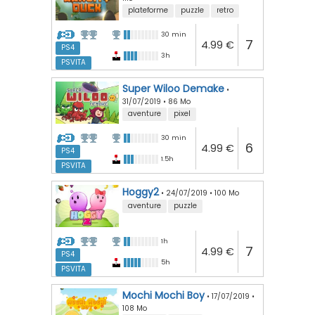
plateforme
puzzle
retro
30 min
7
4.99 €
PS4
3h
PSVITA
Super Wiloo Demake
•
31/07/2019
•
86 Mo
aventure
pixel
30 min
6
4.99 €
PS4
1.5h
PSVITA
Hoggy2
•
24/07/2019
•
100 Mo
aventure
puzzle
1h
7
4.99 €
PS4
5h
PSVITA
Mochi Mochi Boy
•
17/07/2019
•
108 Mo