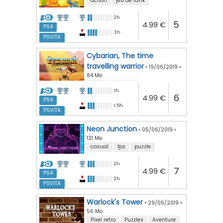
action
jeu de tank
2h
5
4.99 €
PS4
3h
PSVITA
Cybarian, The time
travelling warrior
•
19/06/2019
•
84 Mo
action
arcade
1h
6
4.99 €
PS4
1.5h
PSVITA
Neon Junction
•
05/06/2019
•
121 Mo
casual
fps
puzzle
2h
7
4.99 €
PS4
2h
PSVITA
Warlock's Tower
•
29/05/2019
•
56 Mo
Pixel retro
Puzzles
Aventure