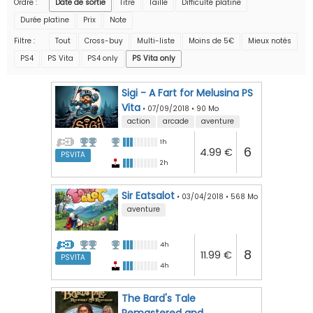
Ordre :
Date de sortie
Titre
Taille
Difficulté platine
Durée platine
Prix
Note
Filtre :
Tout
Cross-buy
Multi-liste
Moins de 5€
Mieux notés
PS4
PS Vita
PS4 only
PS Vita only
Sigi - A Fart for Melusina PS
Vita
•
07/09/2018
•
90 Mo
action
arcade
aventure
1h
6
4.99 €
PSVITA
2h
Sir Eatsalot
•
03/04/2018
•
568 Mo
aventure
4h
8
11.99 €
PSVITA
4h
The Bard's Tale
Remastered and