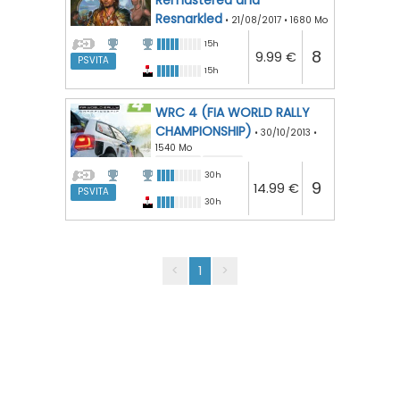
Resnarkled
•
21/08/2017
•
1680 Mo
RPG
15h
8
9.99 €
PSVITA
15h
WRC 4 (FIA WORLD RALLY
CHAMPIONSHIP)
•
30/10/2013
•
1540 Mo
course
rallye
30h
9
14.99 €
PSVITA
30h
<
1
>