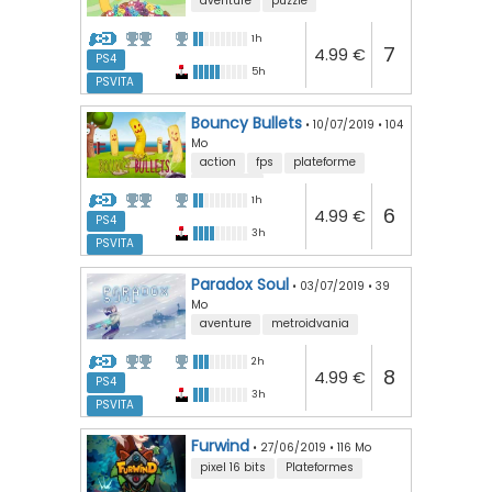
aventure
puzzle
1h
7
4.99 €
PS4
5h
PSVITA
Bouncy Bullets
•
10/07/2019
•
104
Mo
action
fps
plateforme
speedrun
1h
6
4.99 €
PS4
3h
PSVITA
Paradox Soul
•
03/07/2019
•
39
Mo
aventure
metroidvania
2h
8
4.99 €
PS4
3h
PSVITA
Furwind
•
27/06/2019
•
116 Mo
pixel 16 bits
Plateformes