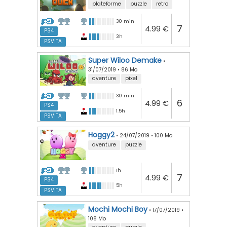
plateforme
puzzle
retro
30 min
7
4.99 €
PS4
3h
PSVITA
Super Wiloo Demake
•
31/07/2019
•
86 Mo
aventure
pixel
30 min
6
4.99 €
PS4
1.5h
PSVITA
Hoggy2
•
24/07/2019
•
100 Mo
aventure
puzzle
1h
7
4.99 €
PS4
5h
PSVITA
Mochi Mochi Boy
•
17/07/2019
•
108 Mo