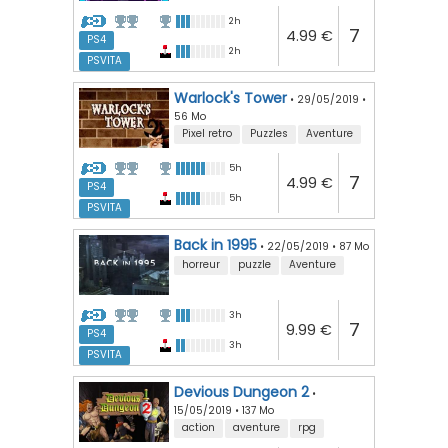
2h
7
4.99 €
PS4
2h
PSVITA
Warlock's Tower
•
29/05/2019
•
56 Mo
Pixel retro
Puzzles
Aventure
5h
7
4.99 €
PS4
5h
PSVITA
Back in 1995
•
22/05/2019
•
87 Mo
horreur
puzzle
Aventure
3h
7
9.99 €
PS4
3h
PSVITA
Devious Dungeon 2
•
15/05/2019
•
137 Mo
action
aventure
rpg