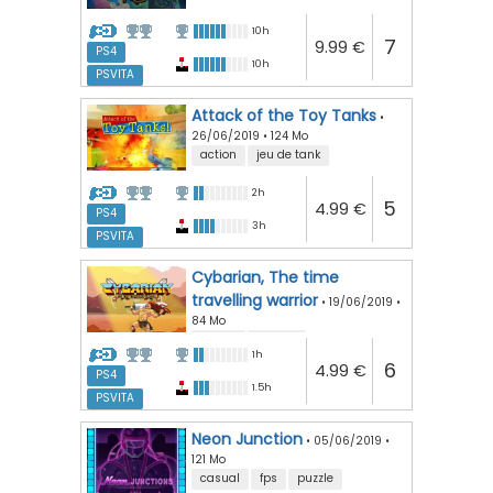
10h
7
9.99 €
PS4
10h
PSVITA
Attack of the Toy Tanks
•
26/06/2019
•
124 Mo
action
jeu de tank
2h
5
4.99 €
PS4
3h
PSVITA
Cybarian, The time
travelling warrior
•
19/06/2019
•
84 Mo
action
arcade
1h
6
4.99 €
PS4
1.5h
PSVITA
Neon Junction
•
05/06/2019
•
121 Mo
casual
fps
puzzle