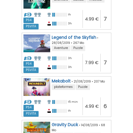
1h
7
4.99 €
PS4
3h
PSVITA
Legend of the Skyfish
•
28/08/2019
•
267 Mo
Aventure
Puzzle
3h
7
7.99 €
PS4
3h
PSVITA
Mekabolt
•
21/08/2019
•
207 Mo
plateformes
Puzzle
15 min
6
4.99 €
PS4
1h
PSVITA
Gravity Duck
•
14/08/2019
•
68
Mo