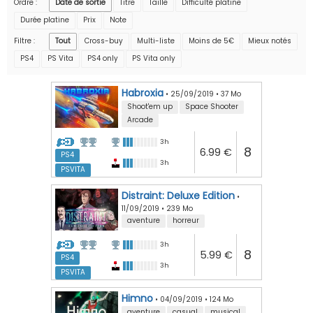
Ordre :
Date de sortie
Titre
Taille
Difficulté platine
Durée platine
Prix
Note
Filtre :
Tout
Cross-buy
Multi-liste
Moins de 5€
Mieux notés
PS4
PS Vita
PS4 only
PS Vita only
Habroxia
•
25/09/2019
•
37 Mo
Shoot'em up
Space Shooter
Arcade
3h
8
6.99 €
PS4
3h
PSVITA
Distraint: Deluxe Edition
•
11/09/2019
•
239 Mo
aventure
horreur
3h
8
5.99 €
PS4
3h
PSVITA
Himno
•
04/09/2019
•
124 Mo
aventure
casual
musical