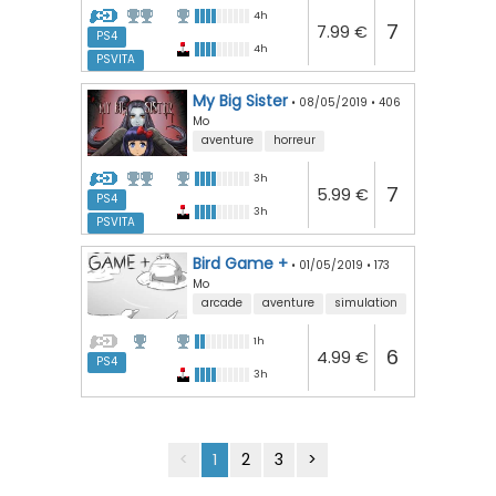
4h
7
7.99 €
PS4
4h
PSVITA
My Big Sister
•
08/05/2019
•
406
Mo
aventure
horreur
3h
7
5.99 €
PS4
3h
PSVITA
Bird Game +
•
01/05/2019
•
173
Mo
arcade
aventure
simulation
1h
6
4.99 €
PS4
3h
<
1
2
3
>