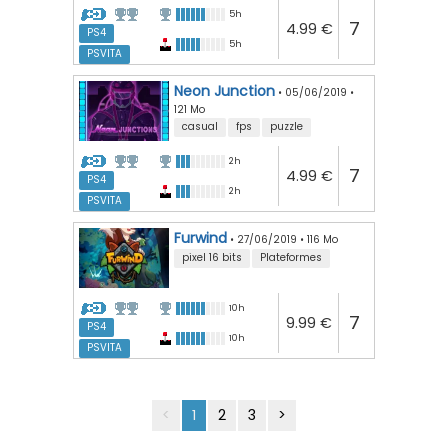
5h
7
4.99 €
PS4
5h
PSVITA
Neon Junction
•
05/06/2019
•
121 Mo
casual
fps
puzzle
2h
7
4.99 €
PS4
2h
PSVITA
Furwind
•
27/06/2019
•
116 Mo
pixel 16 bits
Plateformes
10h
7
9.99 €
PS4
10h
PSVITA
<
1
2
3
>