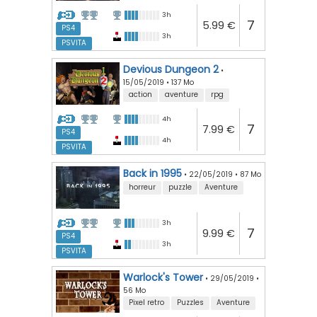
3h
7
5.99 €
PS4
3h
PSVITA
Devious Dungeon 2
•
15/05/2019
•
137 Mo
action
aventure
rpg
4h
7
7.99 €
PS4
4h
PSVITA
Back in 1995
•
22/05/2019
•
87 Mo
horreur
puzzle
Aventure
3h
7
9.99 €
PS4
3h
PSVITA
Warlock's Tower
•
29/05/2019
•
56 Mo
Pixel retro
Puzzles
Aventure