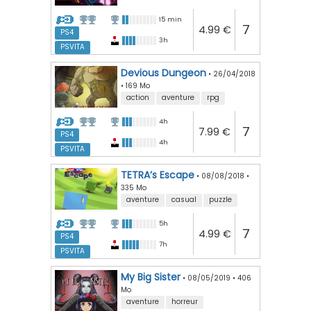
15 min
7
4.99 €
PS4
3h
PSVITA
Devious Dungeon
•
26/04/2018
•
169 Mo
action
aventure
rpg
4h
7
7.99 €
PS4
4h
PSVITA
TETRA’s Escape
•
08/08/2018
•
335 Mo
aventure
casual
puzzle
5h
7
4.99 €
PS4
7h
PSVITA
My Big Sister
•
08/05/2019
•
406
Mo
aventure
horreur