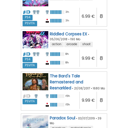
3h
8
6.99 €
PS4
3h
PSVITA
Riddled Corpses EX
•
05/06/2018
•
190 Mo
action
arcade
shoot
8h
8
9.99 €
PS4
8h
PSVITA
The Bard's Tale
Remastered and
Resnarkled
•
21/08/2017
•
1680 Mo
RPG
15h
8
9.99 €
PSVITA
15h
Paradox Soul
•
03/07/2019
•
39
Mo