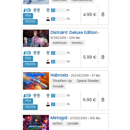
aventure
metroidvania
2h
8
4.99 €
PS4
3h
PSVITA
Distraint: Deluxe Edition
•
11/09/2019
•
239 Mo
aventure
horreur
3h
8
5.99 €
PS4
3h
PSVITA
Habroxia
•
25/09/2019
•
37 Mo
Shoot'em up
Space Shooter
Arcade
3h
8
6.99 €
PS4
3h
PSVITA
Metagal
•
27/03/2019
•
106 Mo
action
arcade