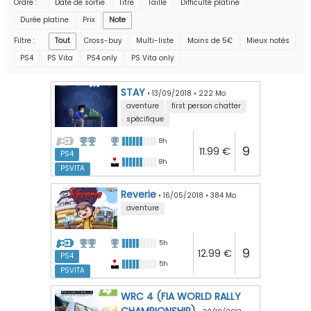
Ordre :
Date de sortie
Titre
Taille
Difficulté platine
Durée platine
Prix
Note
Filtre :
Tout
Cross-buy
Multi-liste
Moins de 5€
Mieux notés
PS4
PS Vita
PS4 only
PS Vita only
STAY
•
13/09/2018
•
222 Mo
aventure
first person chatter
spécifique
8h
9
11.99 €
PS4
8h
PSVITA
Reverie
•
16/05/2018
•
384 Mo
aventure
5h
9
12.99 €
PS4
5h
PSVITA
WRC 4 (FIA WORLD RALLY
CHAMPIONSHIP)