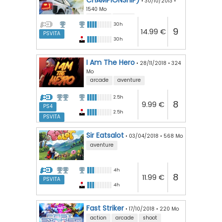
•
30/10/2013
•
1540 Mo
course
rallye
30h
9
14.99 €
PSVITA
30h
I Am The Hero
•
28/11/2018
•
324
Mo
arcade
aventure
2.5h
8
9.99 €
PS4
2.5h
PSVITA
Sir Eatsalot
•
03/04/2018
•
568 Mo
aventure
4h
8
11.99 €
PSVITA
4h
Fast Striker
•
17/10/2018
•
220 Mo
action
arcade
shoot