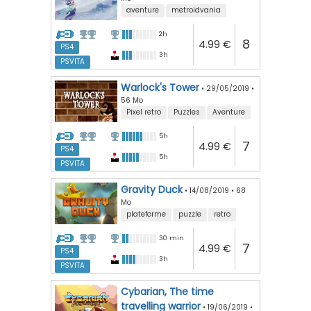
aventure
metroidvania
2h
8
4.99 €
PS4
3h
PSVITA
Warlock's Tower
•
29/05/2019
•
56 Mo
Pixel retro
Puzzles
Aventure
5h
7
4.99 €
PS4
5h
PSVITA
Gravity Duck
•
14/08/2019
•
68
Mo
plateforme
puzzle
retro
30 min
7
4.99 €
PS4
3h
PSVITA
Cybarian, The time
travelling warrior
•
19/06/2019
•