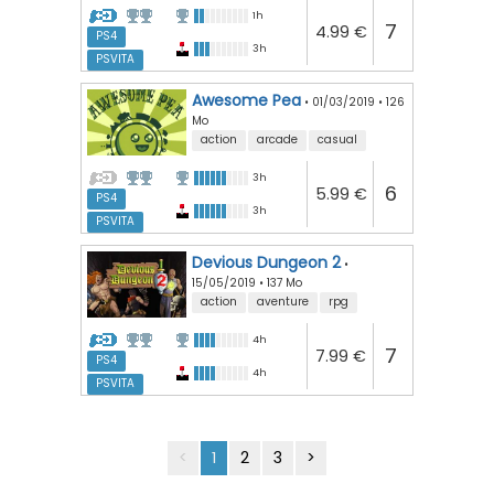
1h
7
4.99 €
PS4
3h
PSVITA
Awesome Pea
•
01/03/2019
•
126
Mo
action
arcade
casual
3h
6
5.99 €
PS4
3h
PSVITA
Devious Dungeon 2
•
15/05/2019
•
137 Mo
action
aventure
rpg
4h
7
7.99 €
PS4
4h
PSVITA
<
1
2
3
>