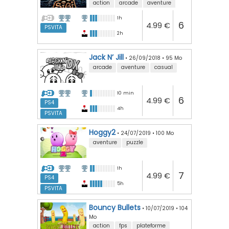
action
arcade
aventure
1h
6
4.99 €
PSVITA
2h
Jack N’ Jill
•
26/09/2018
•
95 Mo
arcade
aventure
casual
10 min
6
4.99 €
PS4
4h
PSVITA
Hoggy2
•
24/07/2019
•
100 Mo
aventure
puzzle
1h
7
4.99 €
PS4
5h
PSVITA
Bouncy Bullets
•
10/07/2019
•
104
Mo
action
fps
plateforme