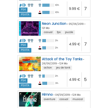
10h
7
9.99 €
PS4
10h
PSVITA
Neon Junction
•
05/06/2019
•
121 Mo
casual
fps
puzzle
2h
7
4.99 €
PS4
2h
PSVITA
Attack of the Toy Tanks
•
26/06/2019
•
124 Mo
action
jeu de tank
2h
5
4.99 €
PS4
3h
PSVITA
Himno
•
04/09/2019
•
124 Mo
aventure
casual
musical