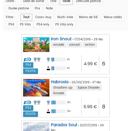
Ordre :
Date de sortie
Titre
Taille
Difficulté platine
Durée platine
Prix
Note
Filtre :
Tout
Cross-buy
Multi-liste
Moins de 5€
Mieux notés
PS4
PS Vita
PS4 only
PS Vita only
Iron Snout
•
17/04/2019
•
29 Mo
arcade
casual
action
1h
6
4.99 €
PS4
1h
PSVITA
Habroxia
•
25/09/2019
•
37 Mo
Shoot'em up
Space Shooter
Arcade
3h
8
6.99 €
PS4
3h
PSVITA
Paradox Soul
•
03/07/2019
•
39
Mo