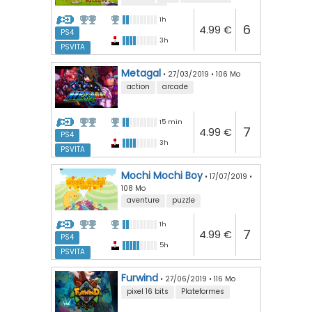
speedrun
1h
6
4.99 €
PS4
3h
PSVITA
Metagal
•
27/03/2019
•
106 Mo
action
arcade
15 min
7
4.99 €
PS4
3h
PSVITA
Mochi Mochi Boy
•
17/07/2019
•
108 Mo
aventure
puzzle
1h
7
4.99 €
PS4
5h
PSVITA
Furwind
•
27/06/2019
•
116 Mo
pixel 16 bits
Plateformes