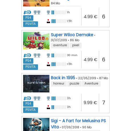
84 Mo
action
arcade
1h
6
4.99 €
PS4
1.5h
PSVITA
Super Wiloo Demake
•
31/07/2019
•
86 Mo
aventure
pixel
30 min
6
4.99 €
PS4
1.5h
PSVITA
Back in 1995
•
22/05/2019
•
87 Mo
horreur
puzzle
Aventure
3h
7
9.99 €
PS4
3h
PSVITA
Sigi - A Fart for Melusina PS
Vita
•
07/09/2018
•
90 Mo