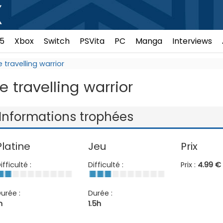
5
Xbox
Switch
PSVita
PC
Manga
Interviews
 travelling warrior
 travelling warrior
Informations trophées
Platine
Jeu
Prix
ifficulté :
Difficulté :
Prix :
4.99 €
urée :
Durée :
h
1.5h