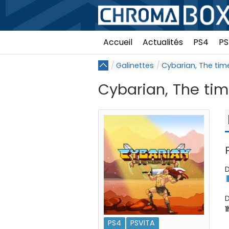
Accueil
Actualités
PS4
PS
Galinettes
Cybarian, The time
Cybarian, The time
D
D
1
PS4
PSVITA