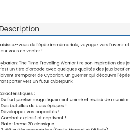
Description
aisissez-vous de l'épée immémoriale, voyagez vers l'avenir e
our vous en vanter !
ybarian: The Time Travelling Warrior tire son inspiration des 
’est un titre d'arcade avec quelques qualités des jeux beat'em
oivent s’emparer de Cybarian, un guerrier qui découvre l'épé
ransporter vers un futur cyberpunk.
aractéristiques :
 De l'art pixelisé magnifiquement animé et réalisé de manière 
 Des batailles de boss épiques !
 Développez vos capacités !
 Combat explosif et captivant !
 Plate-forme 2D classique
 3 difficultés rencontrées (Facile, Normal et Difficile)