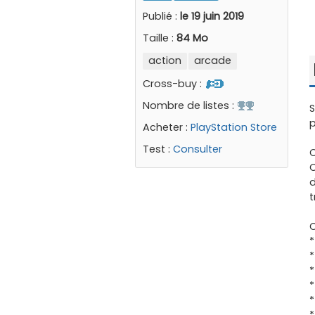
Publié :
le 19 juin 2019
Taille :
84 Mo
action
arcade
Cross-buy :
Nombre de listes :
S
p
Acheter :
PlayStation Store
Test :
Consulter
C
C
d
t
C
*
*
*
*
*
*