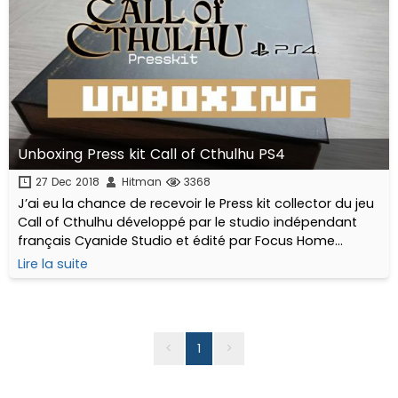
Unboxing Press kit Call of Cthulhu PS4
27 Dec 2018
Hitman
3368
J’ai eu la chance de recevoir le Press kit collector du jeu
Call of Cthulhu développé par le studio indépendant
français Cyanide Studio et édité par Focus Home
Interactive. Collector puisque limité à seulement 320
Lire la suite
exemplaires dans le monde !
<
1
>