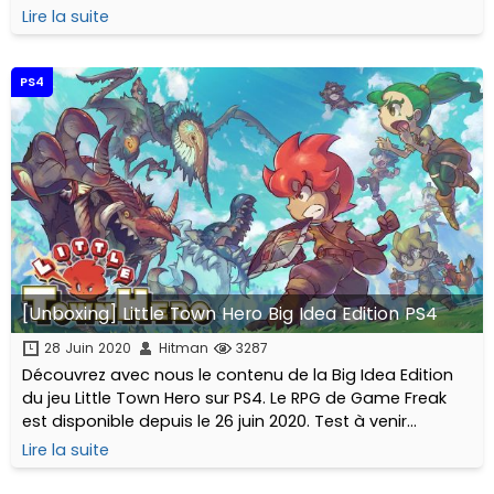
réalisations survival horror de Bloober Team distribuée
Lire la suite
en France par Koch Media.
PS4
[Unboxing] Little Town Hero Big Idea Edition PS4
28 Juin 2020
Hitman
3287
Découvrez avec nous le contenu de la Big Idea Edition
du jeu Little Town Hero sur PS4. Le RPG de Game Freak
est disponible depuis le 26 juin 2020. Test à venir
prochainement sur le site!
Lire la suite