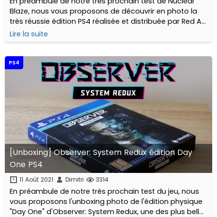
En préambule de notre très prochain test de Nuclear
Blaze, nous vous proposons de découvrir en photo la
très réussie édition PS4 réalisée et distribuée par Red Art
Games !
Lire la suite
PS4
[Unboxing] Observer: System Redux édition Day
One PS4
11 Août 2021
Dimitri
3314
En préambule de notre très prochain test du jeu, nous
vous proposons l'unboxing photo de l'édition physique
"Day One" d'Observer: System Redux, une des plus belles