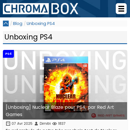
Blog
Unboxing PS4
Unboxing PS4
PS4
[Unboxing] Nuclear Blaze pour PS4, par Red Art
Games
07 Avr 2025
Dimitri
1837