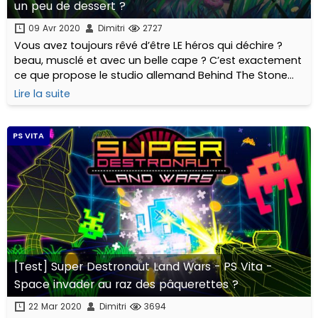
un peu de dessert ?
09 Avr 2020
Dimitri
2727
Vous avez toujours rêvé d’être LE héros qui déchire ?
beau, musclé et avec un belle cape ? C’est exactement
ce que propose le studio allemand Behind The Stone
avec “Sir Eatsalot”… ou presque !
Lire la suite
PS VITA
[Test] Super Destronaut Land Wars - PS Vita -
Space invader au raz des pâquerettes ?
22 Mar 2020
Dimitri
3694