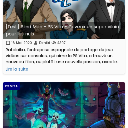
[Test] Blind Men - PS Vita - Devenir un super vilain
pour les nuls
16 Mai 2020
Dimitri
4397
Ratalaika, l’entreprise espagnole de portage de jeux
vidéos sur consoles, qui aime la PS Vita, a trouvé un
nouveau filon, ou plutôt une nouvelle passion, avec le
portage de nombreux visual novels sur notre console
Lire la suite
fétiche.
PS VITA