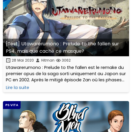
[Test] Utawarerumono : Prelude to the fallen sur
PS4, mais que cache ce masque?
28 Mai 2020
Hitman
3062
Utawarerumono : Prelude to the fallen est le remake du
premier opus de la saga sorti uniquement au Japon sur
PC en 2002. Après le mitigé épisode Zan où les phases
de combat se déroulaient en Musou, retour aux sources
Lire la suite
ici et au Tactical RPG.
PS VITA