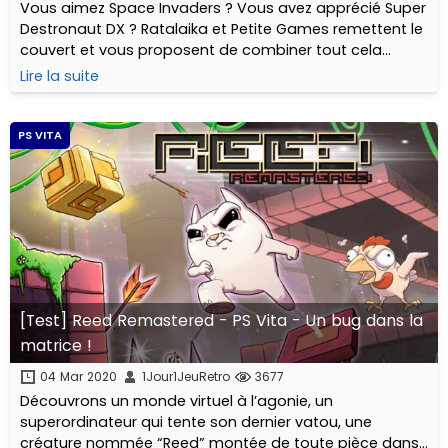
Vous aimez Space Invaders ? Vous avez apprécié Super
Destronaut DX ? Ratalaika et Petite Games remettent le
couvert et vous proposent de combiner tout cela
façon FPS avec un design et un gameplay orientés full
Lire la suite
arcade !
PS VITA
[Test] Reed Remastered - PS Vita - Un bug dans la
matrice !
04 Mar 2020
1Jour1JeuRetro
3677
Découvrons un monde virtuel à l’agonie, un
superordinateur qui tente son dernier vatou, une
créature nommée “Reed” montée de toute pièce dans