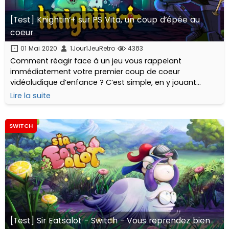
[Test] Knightin’+ sur PS Vita, un coup d’épée au
coeur
01 Mai 2020
1Jour1JeuRetro
4383
Comment réagir face à un jeu vous rappelant
immédiatement votre premier coup de coeur
vidéoludique d’enfance ? C’est simple, en y jouant
comme un gosse ébahi devant son écran et en
Lire la suite
écrivant cet article.
SWITCH
[Test] Sir Eatsalot - Switch - Vous reprendez bien