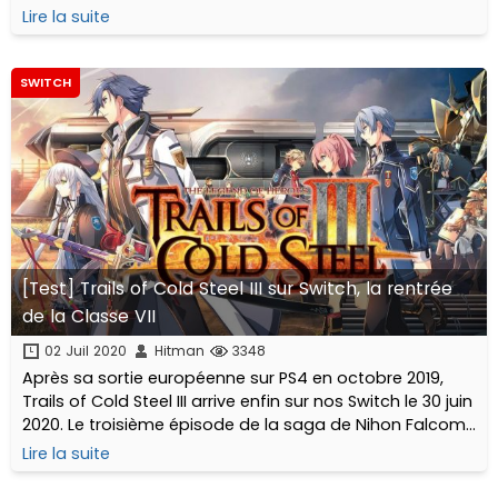
Lire la suite
SWITCH
[Test] Trails of Cold Steel III sur Switch, la rentrée
de la Classe VII
02 Juil 2020
Hitman
3348
Après sa sortie européenne sur PS4 en octobre 2019,
Trails of Cold Steel III arrive enfin sur nos Switch le 30 juin
2020. Le troisième épisode de la saga de Nihon Falcom
bénéficie d'une sortie physique, l'Extracurricular Edition,
Lire la suite
avec en plus du jeu une carte lenticulaire et un artbook.