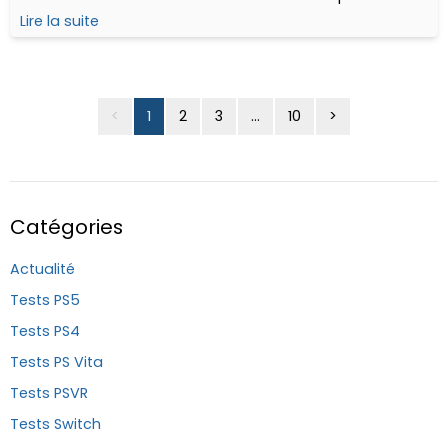
le but de réinitialiser le système et éviter son extinction.
Lire la suite
<
1
2
3
...
10
>
Catégories
Actualité
Tests PS5
Tests PS4
Tests PS Vita
Tests PSVR
Tests Switch