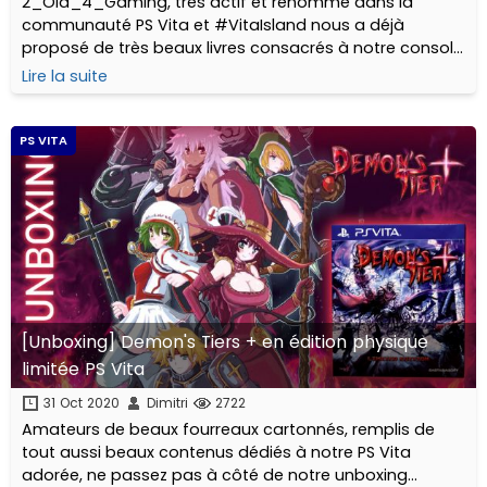
2_Old_4_Gaming, très actif et renommé dans la
communauté PS Vita et #VitaIsland nous a déjà
proposé de très beaux livres consacrés à notre console
portable fétiche. C'est aujourd'hui au travers de
Lire la suite
manuels sur mesure dédiés à ses plus beaux hits qu'il...
PS VITA
[Unboxing] Demon's Tiers + en édition physique
limitée PS Vita
31 Oct 2020
Dimitri
2722
Amateurs de beaux fourreaux cartonnés, remplis de
tout aussi beaux contenus dédiés à notre PS Vita
adorée, ne passez pas à côté de notre unboxing...