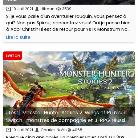
19 Juil 2021
Hitman
3539
Si je vous parle d'un aventurier rouquin, vous pensez à
qui? Non pas Spirou, concentrez vous! Oui je pense bien
à Adol Christin! Il est de retour pour Ys IX Monstrum Nox.
Développé par Nihon Falcom et édité par NIS America, le
Lire la suite
9eme épisode canonique...
SWITCH
[Test] Monster Hunter Stories 2: Wings of Ruin sur
Switch : monstres de compagnie et J-RPG réussi
19 Juil 2021
Charles Noël
4068
Presque cinq ans après un premier volet sorti sur 3DS,