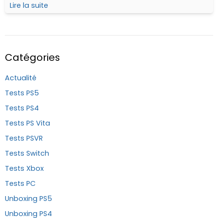
titre facile d'accès pour un tarif très doux.
Lire la suite
Catégories
Actualité
Tests PS5
Tests PS4
Tests PS Vita
Tests PSVR
Tests Switch
Tests Xbox
Tests PC
Unboxing PS5
Unboxing PS4