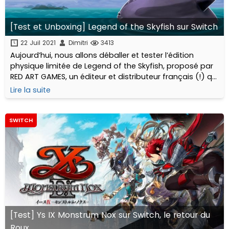
[Test et Unboxing] Legend of the Skyfish sur Switch
22 Juil 2021
Dimitri
3413
Aujourd’hui, nous allons déballer et tester l’édition
physique limitée de Legend of the Skyfish, proposé par
RED ART GAMES, un éditeur et distributeur français (!) qui
propose progressivement depuis 2018 une très belle
Lire la suite
collection de jeux physiques...
SWITCH
[Test] Ys IX Monstrum Nox sur Switch, le retour du
Roux