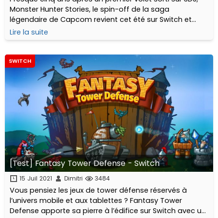
Monster Hunter Stories, le spin-off de la saga
légendaire de Capcom revient cet été sur Switch et
Steam. Fidèle à la recette de son aîné, c’est-à-dire un
Lire la suite
J-RPG au tour par tour avec...
SWITCH
[Test] Fantasy Tower Defense - Switch
15 Juil 2021
Dimitri
3484
Vous pensiez les jeux de tower défense réservés à
l’univers mobile et aux tablettes ? Fantasy Tower
Defense apporte sa pierre à l’édifice sur Switch avec un