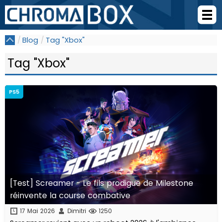
Blog
Tag "Xbox"
Tag "Xbox"
PS5
[Test] Screamer - Le fils prodigue de Milestone
réinvente la course combative
17 Mai 2026
Dimitri
1250