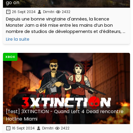
go on
26 Sept 2024
Dimitri
2432
Depuis une bonne vingtaine d'années, la licence
Monster Jam a été mise entre les mains d’un bon
nombre de studios de développements et d’éditeurs, et
a existé sur de nombreuses plateformes différentes,
Lire la suite
avec un succès souvent très mitigé...
XBOX
[Test] 3XTINCTION - Quand Left 4 Dead rencontre
Hotline Miami
16 Sept 2024
Dimitri
2422