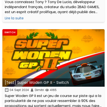
Vous connaissez Tony ? Tony De Lucia, développeur
indépendant français, créateur du studio 2BAD GAMES,
est un esprit créatif prolifique, ayant déjà publié des
jeux variés et sortant des sentiers battus...
Lire la suite
SWITCH
[Test] Super Woden GP II - Switch
04 Sept 2024
Dimitri
4165
Super Woden GP II est un jeu de course sur piste qui a la
particularité de ne pas vouloir ressembler à 90% des
propositions qui sortent actuellement, mais nous faire