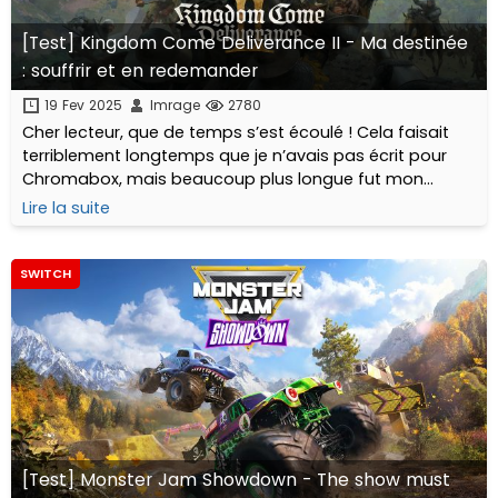
[Test] Kingdom Come Deliverance II - Ma destinée
: souffrir et en redemander
19 Fev 2025
Imrage
2780
Cher lecteur, que de temps s’est écoulé ! Cela faisait
terriblement longtemps que je n’avais pas écrit pour
Chromabox, mais beaucoup plus longue fut mon
attente de la suite de Kingdom Come Deliverance,
Lire la suite
incontestablement mon jeu de l’année 2018...
SWITCH
[Test] Monster Jam Showdown - The show must