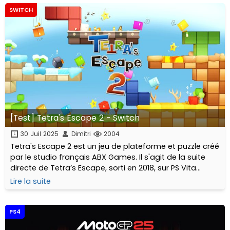
SWITCH
[Test] Tetra's Escape 2 - Switch
30 Juil 2025
Dimitri
2004
Tetra's Escape 2 est un jeu de plateforme et puzzle créé
par le studio français ABX Games. Il s'agit de la suite
directe de Tetra’s Escape, sorti en 2018, sur PS Vita
notamment... Dis donc, cela ne nous rajeunit pas tout
Lire la suite
ça !
PS4