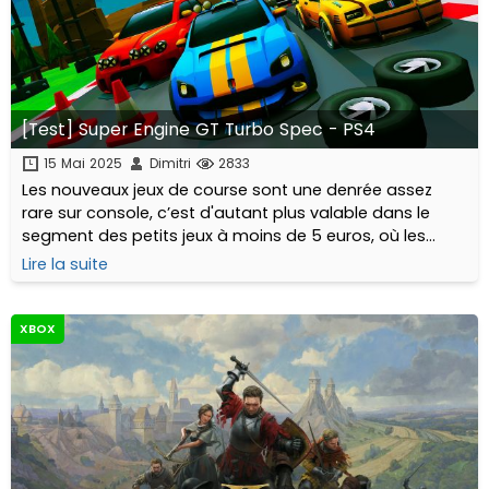
[Test] Super Engine GT Turbo Spec - PS4
15 Mai 2025
Dimitri
2833
Les nouveaux jeux de course sont une denrée assez
rare sur console, c’est d'autant plus valable dans le
segment des petits jeux à moins de 5 euros, où les
éditeurs comme Ratalaika Games et Eastasiasoft
Lire la suite
proposent beaucoup plus régulièrement...
XBOX