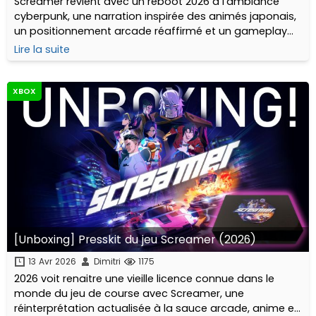
Screamer revient avec un reboot 2026 à l'ambiance
cyberpunk, une narration inspirée des animés japonais,
un positionnement arcade réaffirmé et un gameplay
introduisant une nouvelle approche du pilotage !
Lire la suite
XBOX
[Unboxing] Presskit du jeu Screamer (2026)
13 Avr 2026
Dimitri
1175
2026 voit renaitre une vieille licence connue dans le
monde du jeu de course avec Screamer, une
réinterprétation actualisée à la sauce arcade, anime et