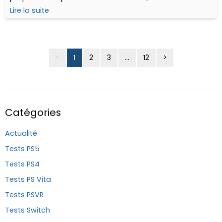
changer de point de vue.
Lire la suite
<
1
2
3
...
12
>
Catégories
Actualité
Tests PS5
Tests PS4
Tests PS Vita
Tests PSVR
Tests Switch