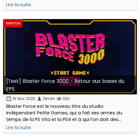
cyberpunk proposant une nouvelle façon de jouer.
Lire la suite
SWITCH
[Test] Blaster Force 3000 - Retour aux bases du
FPS
15 Nov 2025
Dimitri
1321
Blaster Force est le nouveau titre du studio
indépendant Petite Games, qui a fait ses armes du
temps de la PS Vita et la PS4 et à qui l’on doit des
pépites comme Super Destronaut DX, Land War, Bouncy
Lire la suite
Bullets, ou encore la franchise Midnight.