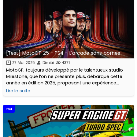
[Test] MotoGP 25 - PS4 - L'arcade sans bornes
27 Mai 2025
Dimitri
4377
MotoGP, toujours développé par le talentueux studio
Milestone, que l’on ne présente plus, débarque cette
année en édition 2025, proposant une expérience
symétrique avec la réalité du championnat MotoGP
Lire la suite
2025 !
PS4