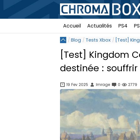
Accueil
Actualités
PS4
PS
Blog
Tests Xbox
[Test] Kin
[Test] Kingdom C
destinée : souffr
19 Fev 2025
Imrage
0
2779