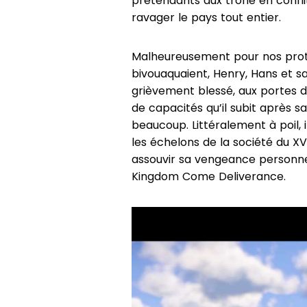
prétendants aux trône en conflit,
ravager le pays tout entier.
Malheureusement pour nos prota
bivouaquaient, Henry, Hans et s
grièvement blessé, aux portes de
de capacités qu’il subit après 
beaucoup. Littéralement à poil, 
les échelons de la société du XV
assouvir sa vengeance personne
Kingdom Come Deliverance.