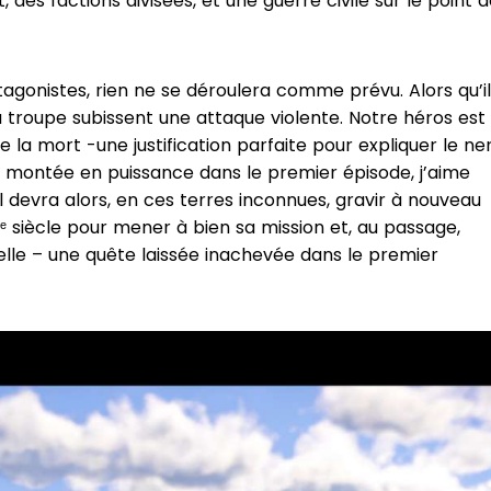
 des factions divisées, et une guerre civile sur le point 
gonistes, rien ne se déroulera comme prévu. Alors qu’il
a troupe subissent une attaque violente. Notre héros est
 la mort -une justification parfaite pour expliquer le ne
sa montée en puissance dans le premier épisode, j’aime
il devra alors, en ces terres inconnues, gravir à nouveau
ᵉ siècle pour mener à bien sa mission et, au passage,
lle – une quête laissée inachevée dans le premier