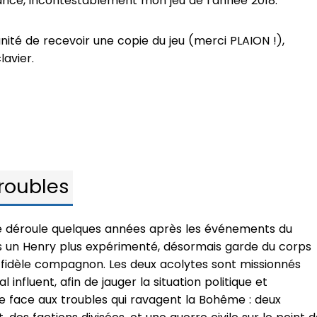
nce, incontestablement mon jeu de l’année 2018.
nité de recevoir une copie du jeu (merci PLAION !),
lavier.
roubles
 déroule quelques années après les événements du
s un Henry plus expérimenté, désormais garde du corps
 fidèle compagnon. Les deux acolytes sont missionnés
 influent, afin de jauger la situation politique et
re face aux troubles qui ravagent la Bohême : deux