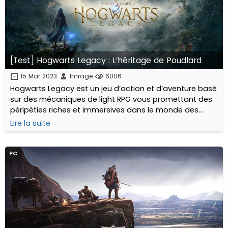
[Test] Hogwarts Legacy : L’héritage de Poudlard
15 Mar 2023
Imrage
6006
Hogwarts Legacy est un jeu d’action et d’aventure basé
sur des mécaniques de light RPG vous promettant des
péripéties riches et immersives dans le monde des
sorciers. Vous attendiez une description moins
Lire la suite
générique ?...
PC