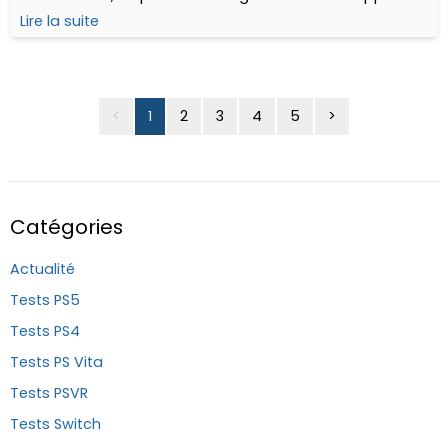
un cocktail malin et diablement efficace...
Lire la suite
<
1
2
3
4
5
>
Catégories
Actualité
Tests PS5
Tests PS4
Tests PS Vita
Tests PSVR
Tests Switch