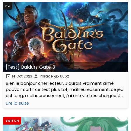
PC
[Test] Baldurs Gate 3
14 Oct 2023
Imrage
6862
Bien le bonjour cher lecteur. J’aurais vraiment aimé
pouvoir sortir ce test plus tôt, malheureusement, ce jeu
est long, malheureusement, j’ai une vie très chargée à
côté, et plein d’autres facteurs m’ont empêché d’écrire
Lire la suite
ces lignes plus tôt.
SWITCH