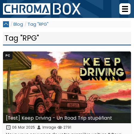
Blog
Tag "RPG"
Tag "RPG"
PC
[Test] Keep Driving - Un Road Trip stupéfiant
06 Mar 2025
Imrage
2791