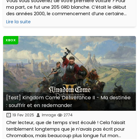
Vous vous souvenez de votre première voiture ? Pour
ma part, ce fut une 205 GRD blanche. C’était le début
des années 2000, le commencement d’une certaine
liberté offerte par ce tas de ferraille monté sur 4
Lire la suite
pneus...
XBOX
[Test] Kingdom Come Deliverance II - Ma destinée
: souffrir et en redemander
19 Fev 2025
Imrage
2774
Cher lecteur, que de temps s’est écoulé ! Cela faisait
terriblement longtemps que je n’avais pas écrit pour
Chromabox, mais beaucoup plus longue fut mon