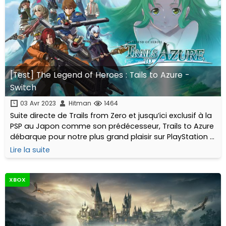
[Test] The Legend of Heroes : Tails to Azure -
Switch
03 Avr 2023
Hitman
1464
Suite directe de Trails from Zero et jusqu’ici exclusif à la
PSP au Japon comme son prédécesseur, Trails to Azure
débarque pour notre plus grand plaisir sur PlayStation 4
et Switch afin de clore l’arc Crossbell. En avant la SSS !
Lire la suite
XBOX