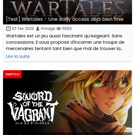
[Test] Wartales - Une early access déjà bien finie
07 Fev 2023
Imrage
5553
Wartales est un jeu aussi fascinant qu’exigeant. Sans
concessions, il vous propose d’incarner une troupe de
mercenaires tentant tant bien que mal de trouver la
paix dans un monde médiéval sans pitié.
Lire la suite
SWITCH