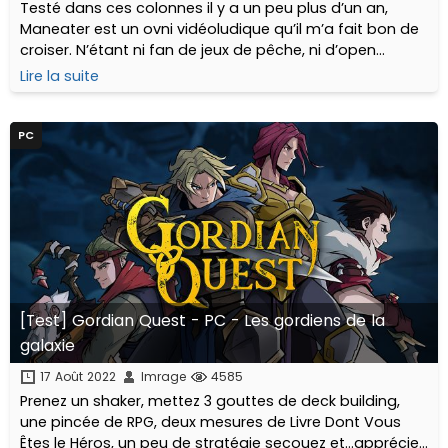
Testé dans ces colonnes il y a un peu plus d’un an,
Maneater est un ovni vidéoludique qu’il m’a fait bon de
croiser. N’étant ni fan de jeux de pêche, ni d’open
worlds, ni de RPG, je me suis tout même surpris à
Lire la suite
dévorer du poisson...
PC
[Test] Gordian Quest - PC - Les gordiens de la
galaxie
17 Août 2022
Imrage
4585
Prenez un shaker, mettez 3 gouttes de deck building,
une pincée de RPG, deux mesures de Livre Dont Vous
Êtes le Héros, un peu de stratégie secouez et…appréciez