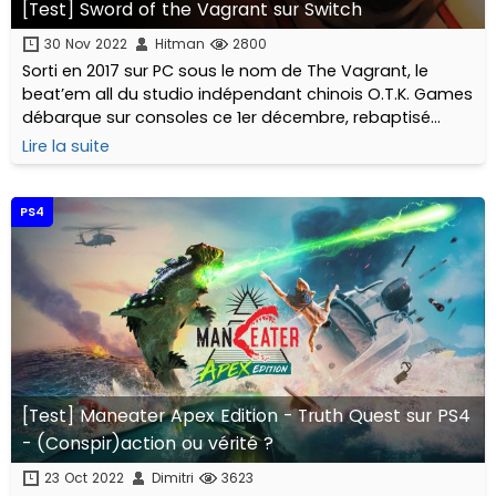
[Test] Sword of the Vagrant sur Switch
30 Nov 2022
Hitman
2800
Sorti en 2017 sur PC sous le nom de The Vagrant, le
beat’em all du studio indépendant chinois O.T.K. Games
débarque sur consoles ce 1er décembre, rebaptisé
Sword of The Vagrant. C’est parti pour la version Switch
Lire la suite
!
PS4
[Test] Maneater Apex Edition - Truth Quest sur PS4
- (Conspir)action ou vérité ?
23 Oct 2022
Dimitri
3623