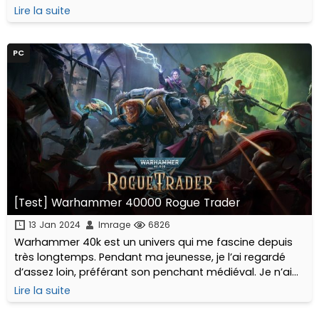
attente de la suite de Kingdom Come Deliverance,
Lire la suite
incontestablement mon jeu de l’année 2018...
PC
[Test] Warhammer 40000 Rogue Trader
13 Jan 2024
Imrage
6826
Warhammer 40k est un univers qui me fascine depuis
très longtemps. Pendant ma jeunesse, je l’ai regardé
d’assez loin, préférant son penchant médiéval. Je n’ai
jamais eu la chance de jouer au Wargame, cependant...
Lire la suite