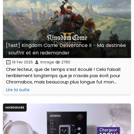
[Test] Kingdom Come Deliverance II - Ma destinée
: souffrir et en redemander
19 Fev 2025
Imrage
2780
Cher lecteur, que de temps s’est écoulé ! Cela faisait
terriblement longtemps que je n’avais pas écrit pour
Chromabox, mais beaucoup plus longue fut mon
attente de la suite de Kingdom Come Deliverance,
Lire la suite
incontestablement mon jeu de l’année 2018...
HARDWARE