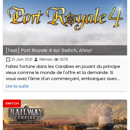
[Test] Port Royale 4 sur Switch, Ahoy!
21 Juin 2021
Hitman
3275
Faites fortune dans les Caraïbes en jouant du principe
vieux comme le monde de l'offre et la demande. Si
vous avez l'âme d'un commerçant, embarquez avec
moi, mais attention, pas de marins d'eau douce !
Lire la suite
SWITCH