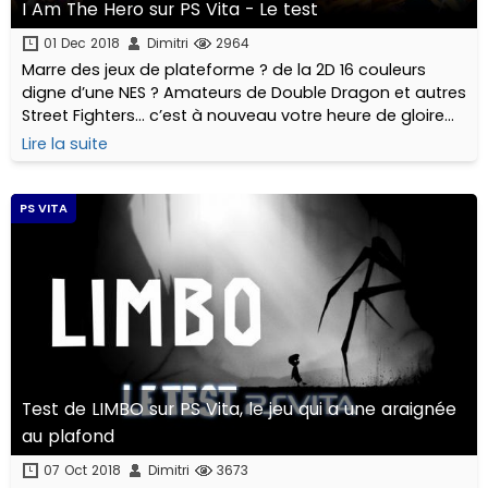
I Am The Hero sur PS Vita - Le test
01 Dec 2018
Dimitri
2964
Marre des jeux de plateforme ? de la 2D 16 couleurs
digne d’une NES ? Amateurs de Double Dragon et autres
Street Fighters… c’est à nouveau votre heure de gloire
sur PS Vita !
Lire la suite
PS VITA
Test de LIMBO sur PS Vita, le jeu qui a une araignée
au plafond
07 Oct 2018
Dimitri
3673