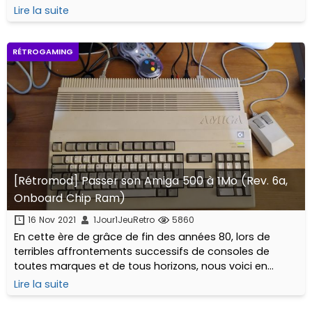
écran monochrome et sans aucun rétro-éclairage, tout
Lire la suite
ça pendant des heures sans nous plaindre !
RÉTROGAMING
[Rétromod] Passer son Amiga 500 à 1Mo (Rev. 6a,
Onboard Chip Ram)
16 Nov 2021
1Jour1JeuRetro
5860
En cette ère de grâce de fin des années 80, lors de
terribles affrontements successifs de consoles de
toutes marques et de tous horizons, nous voici en
présence de LA machine, LE micro-ordinateur de l’âge
Lire la suite
d’or : Le Commodore Amiga 500...