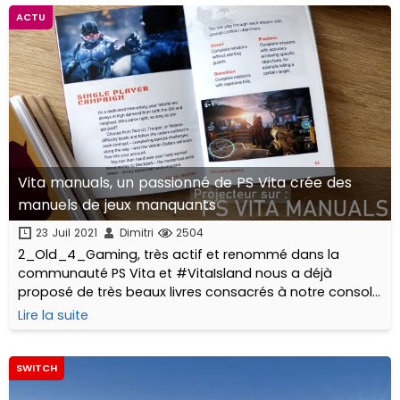
ACTU
Vita manuals, un passionné de PS Vita crée des
manuels de jeux manquants
23 Juil 2021
Dimitri
2504
2_Old_4_Gaming, très actif et renommé dans la
communauté PS Vita et #VitaIsland nous a déjà
proposé de très beaux livres consacrés à notre console
portable fétiche. C'est aujourd'hui au travers de
Lire la suite
manuels sur mesure dédiés à ses plus beaux hits qu'il...
SWITCH