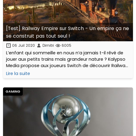
[Test] Railway Empire sur Switch - Un empire ça ne
se construit pas tout seul !
06 Juil 2020
Dimitri
6005
L’enfant qui sommeille en nous n’a jamais t-il rêvé de
jouer aux petits trains mais grandeur nature ? Kalypso
Media propose aux joueurs Switch de découvrir Railway
Empire...
Lire la suite
GAMING