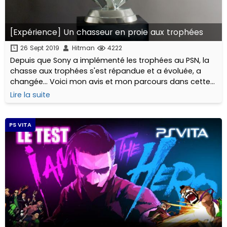
[Expérience] Un chasseur en proie aux trophées
26 Sept 2019
Hitman
4222
Depuis que Sony a implémenté les trophées au PSN, la
chasse aux trophées s'est répandue et a évoluée, a
changée... Voici mon avis et mon parcours dans cette
chasse qui se transforme souvent en addiction.
Lire la suite
PS VITA