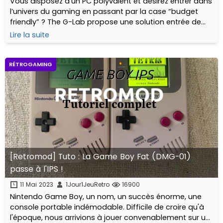
Vous disposez d’un PC polyvalent et désirez entrer dans
l’univers du gaming en passant par la case “budget
friendly” ? The G-Lab propose une solution entrée de
gamme qui pourrait correspondre à vos attentes, si
Lire la suite
elles ne sont pas trop exigeantes...
RÉTROGAMING
[Retromod] Tuto : La Game Boy Fat (DMG-01)
passe à l'IPS !
11 Mai 2023
1Jour1JeuRetro
16900
Nintendo Game Boy, un nom, un succès énorme, une
console portable indémodable. Difficile de croire qu'à
l'époque, nous arrivions à jouer convenablement sur un