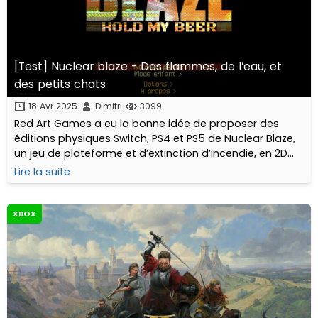
[Test] Nuclear blaze - Des flammes, de l’eau, et
des petits chats
18 Avr 2025
Dimitri
3099
Red Art Games a eu la bonne idée de proposer des
éditions physiques Switch, PS4 et PS5 de Nuclear Blaze,
un jeu de plateforme et d’extinction d’incendie, en 2D
façon pixel art, créé par Sébastien Bernard, le papa de
Lire la suite
Dead Cells. Rien que ça !
XBOX