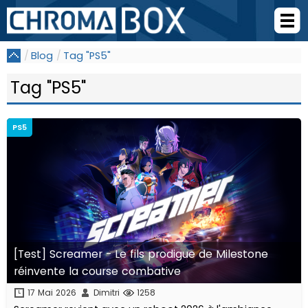
Blog
Tag "PS5"
Tag "PS5"
PS5
[Test] Screamer - Le fils prodigue de Milestone
réinvente la course combative
17 Mai 2026
Dimitri
1258