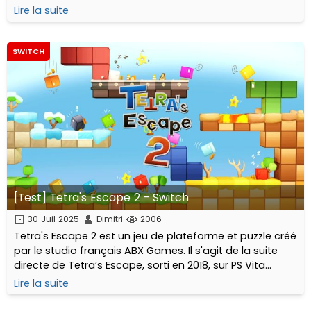
pépites comme Super Destronaut DX, Land War, Bouncy
Lire la suite
Bullets, ou encore la franchise Midnight.
SWITCH
[Test] Tetra's Escape 2 - Switch
30 Juil 2025
Dimitri
2006
Tetra's Escape 2 est un jeu de plateforme et puzzle créé
par le studio français ABX Games. Il s'agit de la suite
directe de Tetra’s Escape, sorti en 2018, sur PS Vita
notamment... Dis donc, cela ne nous rajeunit pas tout
Lire la suite
ça !