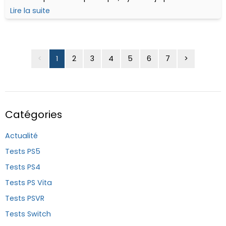
jeux variés et sortant des sentiers battus...
Lire la suite
<
1
2
3
4
5
6
7
>
Catégories
Actualité
Tests PS5
Tests PS4
Tests PS Vita
Tests PSVR
Tests Switch