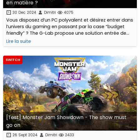
en matière ?
30 Dec 2024
Dimitri
4075
Vous disposez d’un PC polyvalent et désirez entrer dans
l’univers du gaming en passant par la case “budget
friendly” ? The G-Lab propose une solution entrée de
gamme qui pourrait correspondre à vos attentes, si
Lire la suite
elles ne sont pas trop exigeantes...
SWITCH
[Test] Monster Jam Showdown - The show must
go on
26 Sept 2024
Dimitri
2433