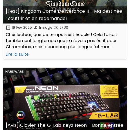
[Test] Kingdom Come Deliverance II - Ma destinée
: souffrir et en redemander
19 Fev 2025
Imrage
2780
Cher lecteur, que de temps s’est écoulé ! Cela faisait
terriblement longtemps que je n’avais pas écrit pour
Chromabox, mais beaucoup plus longue fut mon
attente de la suite de Kingdom Come Deliverance,
Lire la suite
incontestablement mon jeu de l’année 2018...
HARDWARE
[Avis] Clavier The G-Lab Keyz Neon - Bonne entrée