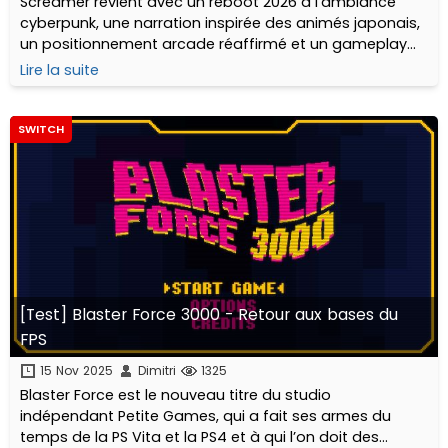
Screamer revient avec un reboot 2026 à l'ambiance
cyberpunk, une narration inspirée des animés japonais,
un positionnement arcade réaffirmé et un gameplay
introduisant une nouvelle approche du pilotage !
Lire la suite
SWITCH
[Test] Blaster Force 3000 - Retour aux bases du
FPS
15 Nov 2025
Dimitri
1325
Blaster Force est le nouveau titre du studio
indépendant Petite Games, qui a fait ses armes du
temps de la PS Vita et la PS4 et à qui l’on doit des