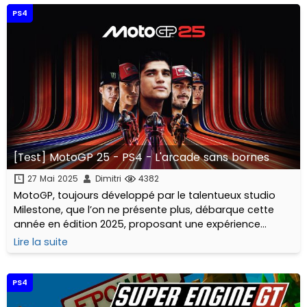
PS4
[Test] MotoGP 25 - PS4 - L'arcade sans bornes
27 Mai 2025
Dimitri
4382
MotoGP, toujours développé par le talentueux studio
Milestone, que l’on ne présente plus, débarque cette
année en édition 2025, proposant une expérience
symétrique avec la réalité du championnat MotoGP
Lire la suite
2025 !
PS4