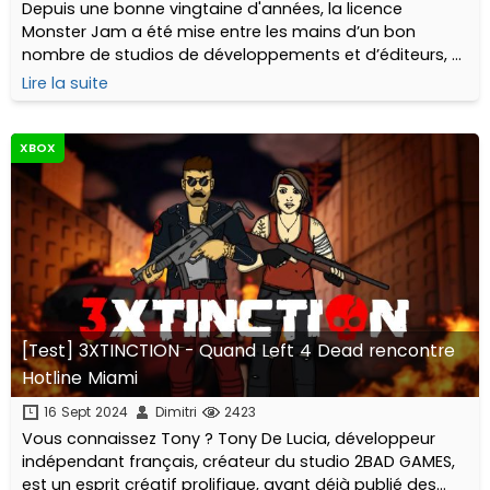
Depuis une bonne vingtaine d'années, la licence
Monster Jam a été mise entre les mains d’un bon
nombre de studios de développements et d’éditeurs, et
a existé sur de nombreuses plateformes différentes,
Lire la suite
avec un succès souvent très mitigé...
XBOX
[Test] 3XTINCTION - Quand Left 4 Dead rencontre
Hotline Miami
16 Sept 2024
Dimitri
2423
Vous connaissez Tony ? Tony De Lucia, développeur
indépendant français, créateur du studio 2BAD GAMES,
est un esprit créatif prolifique, ayant déjà publié des