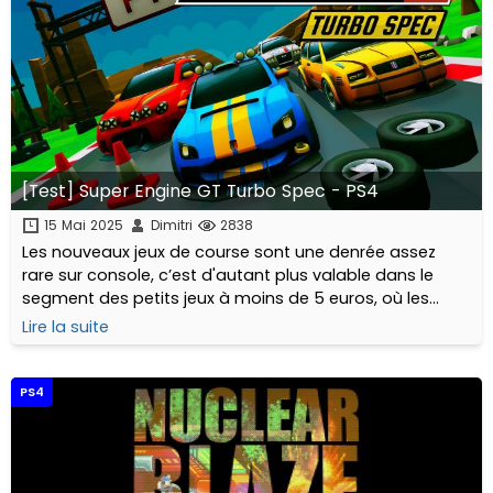
[Test] Super Engine GT Turbo Spec - PS4
15 Mai 2025
Dimitri
2838
Les nouveaux jeux de course sont une denrée assez
rare sur console, c’est d'autant plus valable dans le
segment des petits jeux à moins de 5 euros, où les
éditeurs comme Ratalaika Games et Eastasiasoft
Lire la suite
proposent beaucoup plus régulièrement...
PS4