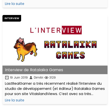
questions à propos de son jeu de course mêlant
Lire la suite
tradition et modernité : Classic Sport Driving
INTERVIEW
Interview de Ratalaika Games
19 Juin 2019
Dimitri
3129
LastRealGamer a très récemment réalisé l’interview du
studio de développement (et éditeur) Ratalaika Games
pour son site VitaIslandViews. C’est avec sa très
aimable permission que je vous livre la traduction
Lire la suite
française de cette interview.