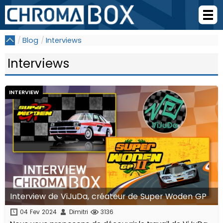
Blog
Interviews
Interviews
INTERVIEW
Interview de ViJuDa, créateur de Super Woden GP
04 Fev 2024
Dimitri
3136