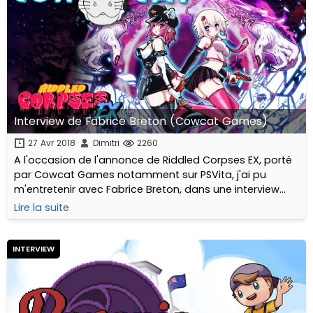
Interview de Fabrice Breton (Cowcat Games)
27 Avr 2018
Dimitri
2260
A l'occasion de l'annonce de Riddled Corpses EX, porté
par Cowcat Games notamment sur PSVita, j'ai pu
m'entretenir avec Fabrice Breton, dans une interview
passionnante.
Lire la suite
INTERVIEW