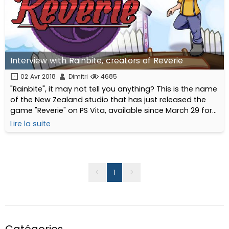
Interview with Rainbite, creators of Reverie
02 Avr 2018
Dimitri
4685
"Rainbite", it may not tell you anything? This is the name
of the New Zealand studio that has just released the
game "Reverie" on PS Vita, available since March 29 for
our North American friends and April 5, 2018 for Europe
Lire la suite
(soon available on PS4 ).
<
1
>