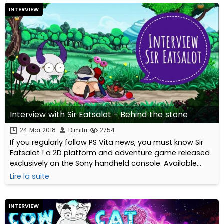
INTERVIEW
Interview with Sir Eatsalot - Behind the stone
24 Mai 2018
Dimitri
2754
If you regularly follow PS Vita news, you must know Sir
Eatsalot ! a 2D platform and adventure game released
exclusively on the Sony handheld console. Available
since April 2018, Sir Eatsalot even got the luxury of going
Lire la suite
out in limited physical edition through Eastasiasoft!
INTERVIEW