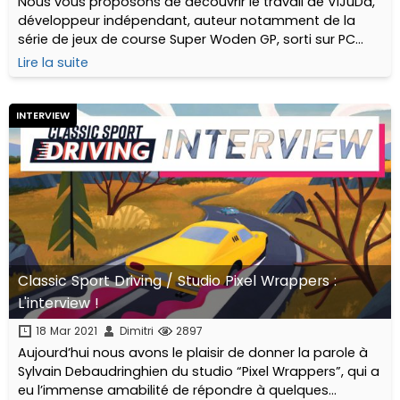
Nous vous proposons de découvrir le travail de ViJuDa,
développeur indépendant, auteur notamment de la
série de jeux de course Super Woden GP, sorti sur PC
mais également sur consoles et Steam Deck...
Lire la suite
INTERVIEW
Classic Sport Driving / Studio Pixel Wrappers :
L'interview !
18 Mar 2021
Dimitri
2897
Aujourd’hui nous avons le plaisir de donner la parole à
Sylvain Debaudringhien du studio “Pixel Wrappers”, qui a
eu l’immense amabilité de répondre à quelques