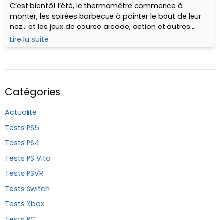
C’est bientôt l’été, le thermomètre commence à
monter, les soirées barbecue à pointer le bout de leur
nez… et les jeux de course arcade, action et autres
caisses à savon font aussi leur grand retour !
Lire la suite
Catégories
Actualité
Tests PS5
Tests PS4
Tests PS Vita
Tests PSVR
Tests Switch
Tests Xbox
Tests PC