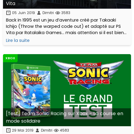
Vita
05 Juin 2019
Dimitri
3583
Back in 1995 est un jeu d’aventure créé par Takaaki
Ichijo (Throw the warped code out) et adapté sur PS
Vita par Ratalaika Games… mais attention si il est bien
en 3D, la suite va vous étonner… (:D)
Lire la suite
XBOX
[Test] Team Sonic Racing sur Xbox - La course en
mode solidaire
29 Mai 2019
Dimitri
4583