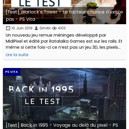
[Test] Warlock's Tower - Le facteur chance n'existe
pas - PS Vita
10 Juin 2019
Dimitri
4103
Un nouveau jeu remue méninges développé par
MidiPixel et édité par Ratalaika Games est sur les rails. Et
même si cette fois-ci ce n’est pas un jeu 3D, les pixels
sont de nouveau au rendez-vous !
Lire la suite
PS VITA
[Test] Back in 1995 - Voyage au delà du pixel - PS