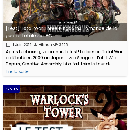
[Test] Total War Three Kingdoms, romance de la
guerre totale sur PC
11 Juin 2019
Hitman
3828
Après l'unboxing, voici enfin le test! La licence Total War
a débuté en 2000 au Japon avec Shogun : Total War.
Depuis, Creative Assembly lui a fait faire le tour du
monde pour revenir en Asie 19 ans plus tard avec Total
Lire la suite
War Three Kingdoms. En formation serrée, à l'attaque !
PS VITA