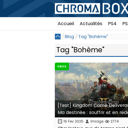
Accueil
Actualités
PS4
PS
Blog
Tag "Bohème"
Tag "Bohème"
XBOX
[Test] Kingdom Come Deliveran
Ma destinée : souffrir et en r
19 Fev 2025
Imrage
2774