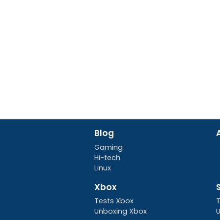
Blog
Gaming
Hi-tech
Linux
Xbox
Tests Xbox
T
Unboxing Xbox
U