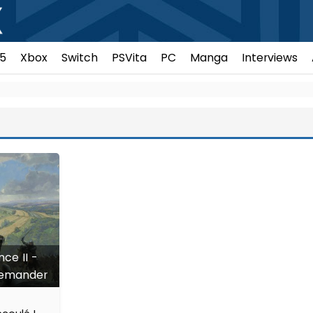
5
Xbox
Switch
PSVita
PC
Manga
Interviews
ce II -
edemander