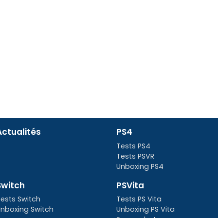
Actualités
PS4
Tests PS4
Tests PSVR
Unboxing PS4
Switch
PSVita
ests Switch
Tests PS Vita
nboxing Switch
Unboxing PS Vita