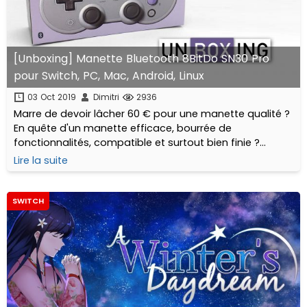
[Unboxing] Manette Bluetooth 8BitDo SN30 Pro
pour Switch, PC, Mac, Android, Linux
03 Oct 2019
Dimitri
2936
Marre de devoir lâcher 60 € pour une manette qualité ?
En quête d'un manette efficace, bourrée de
fonctionnalités, compatible et surtout bien finie ?
8BitDo nous propose une alternative complète qui a du
Lire la suite
style... déballage !
SWITCH