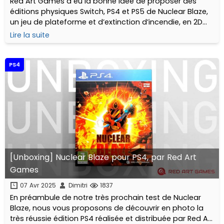
Red Art Games a eu la bonne idée de proposer des
éditions physiques Switch, PS4 et PS5 de Nuclear Blaze,
un jeu de plateforme et d’extinction d’incendie, en 2D
façon pixel art, créé par Sébastien Bernard, le papa de
Lire la suite
Dead Cells. Rien que ça !
PS4
[Unboxing] Nuclear Blaze pour PS4, par Red Art
Games
07 Avr 2025
Dimitri
1837
En préambule de notre très prochain test de Nuclear
Blaze, nous vous proposons de découvrir en photo la
très réussie édition PS4 réalisée et distribuée par Red Art