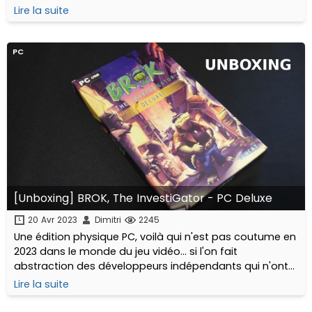
Games !
Lire la suite
PC
[Unboxing] BROK, The InvestiGator - PC Deluxe
20 Avr 2023
Dimitri
2245
Une édition physique PC, voilà qui n'est pas coutume en
2023 dans le monde du jeu vidéo... si l'on fait
abstraction des développeurs indépendants qui n'ont
toujours pas abandonné le format et le mettent de
Lire la suite
plus en plus souvent à l'honneur !