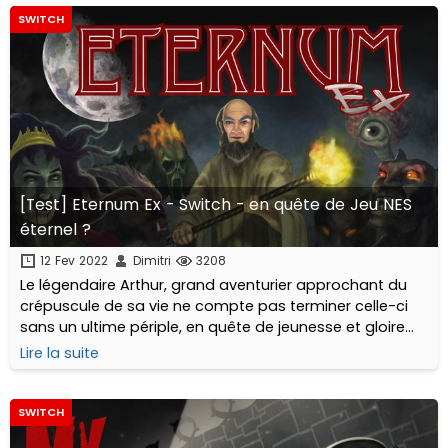
SWITCH
[Test] Eternum Ex - Switch - en quête de Jeu NES
éternel ?
12 Fev 2022
Dimitri
3208
Le légendaire Arthur, grand aventurier approchant du
crépuscule de sa vie ne compte pas terminer celle-ci
sans un ultime périple, en quête de jeunesse et gloire
éternelle dans Eternum EX, sorti sur Nintendo Switch en
Lire la suite
format numérique et physique !
SWITCH