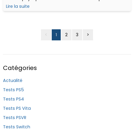
redécouvrir la licence et si possible passer un "bon"
Lire la suite
moment d'angoisse.
<
1
2
3
>
Catégories
Actualité
Tests PS5
Tests PS4
Tests PS Vita
Tests PSVR
Tests Switch