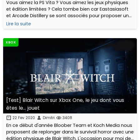
Vous aimez la PS Vita ? Vous aimez les jeux physiques
et édition limitées ? Cela tombe bien car Eastasiasoft
et Arcade Distillery se sont associés pour proposer un
de leurs meilleurs titres sur support cartouche dans un
Lire la suite
beau coffret.
XBOX
[Test] Blair Witch sur Xbox One, le jeu dont vous
êtes le... jouet
22 Fev 2020
Dimitri
3408
En ce début d'année Bloober Team et Koch Media nous
proposent de replonger dans le survival horror avec une
édition physique de Blair Witch. L'occasion pour moi de