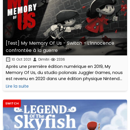
[Test] My Memory Of Us - Switch - L’innocence
confrontée à la guerre
10 Oct 2021
Dimitri
2336
Après une première édition numérique en 2019, My
Memory Of Us, du studio polonais Juggler Games, nous
est revenu en 2020 dans une édition physique Nintendo
Switch, distribuée par les spécialistes français de
Lire la suite
l'édition limitée Red Art Games.
SWITCH