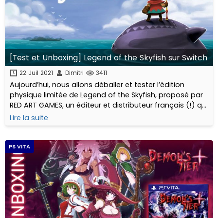
[Test et Unboxing] Legend of the Skyfish sur Switch
22 Juil 2021
Dimitri
3411
Aujourd’hui, nous allons déballer et tester l’édition
physique limitée de Legend of the Skyfish, proposé par
RED ART GAMES, un éditeur et distributeur français (!) qui
propose progressivement depuis 2018 une très belle
Lire la suite
collection de jeux physiques...
PS VITA