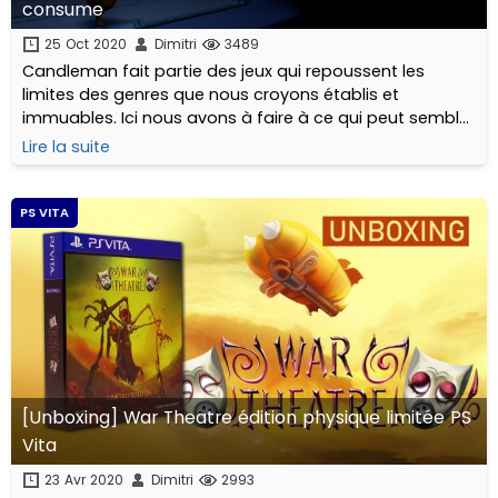
consume
25 Oct 2020
Dimitri
3489
Candleman fait partie des jeux qui repoussent les
limites des genres que nous croyons établis et
immuables. Ici nous avons à faire à ce qui peut sembler
être une simple platformer 3D en vue top down sauf
Lire la suite
que celui-ci nous propose une nouvelle manière de
jouer…
PS VITA
[Unboxing] War Theatre édition physique limitée PS
Vita
23 Avr 2020
Dimitri
2993