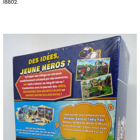
18802.