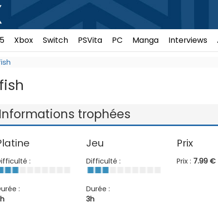
5
Xbox
Switch
PSVita
PC
Manga
Interviews
ish
fish
Informations trophées
Platine
Jeu
Prix
ifficulté :
Difficulté :
Prix :
7.99 €
urée :
Durée :
h
3h