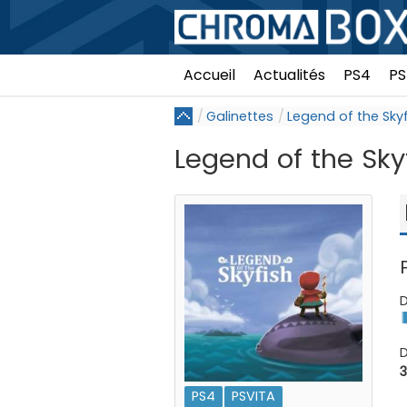
Accueil
Actualités
PS4
PS
Galinettes
Legend of the Skyf
Legend of the Sky
D
D
3
PS4
PSVITA