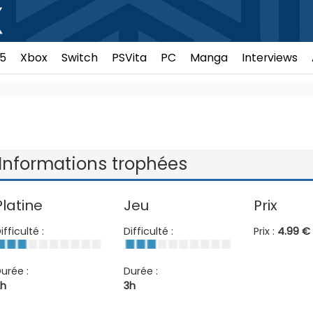
5
Xbox
Switch
PSVita
PC
Manga
Interviews
Informations trophées
Platine
Jeu
Prix
ifficulté :
Difficulté :
Prix :
4.99 €
urée :
Durée :
h
3h