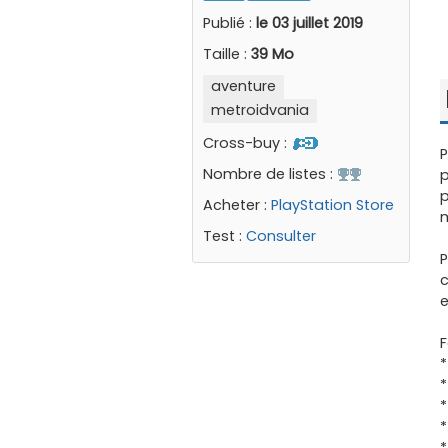
Publié :
le 03 juillet 2019
Taille :
39 Mo
aventure
metroidvania
Cross-buy :
P
Nombre de listes :
p
p
Acheter :
PlayStation Store
Test :
Consulter
P
c
e
F
*
*
*
*
*