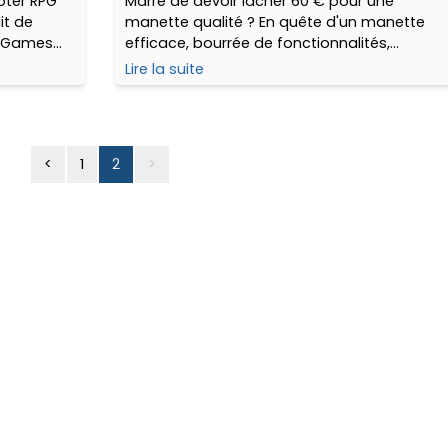
oter RPG
Marre de devoir lâcher 60 € pour une
it de
manette qualité ? En quête d'un manette
rt Games
efficace, bourrée de fonctionnalités,
ue
compatible et surtout bien finie ? 8BitDo
Lire la suite
e au
nous propose une alternative complète qui
a du style... déballage !
<
1
2
>