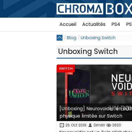
Accueil
Actualités
PS4
PS
Blog
Unboxing Switch
Unboxing Switch
SWITCH
[Unboxing] Neurovoider en édit
physique limitée sur Switch
25 Oct 2019
Dimitri
2820