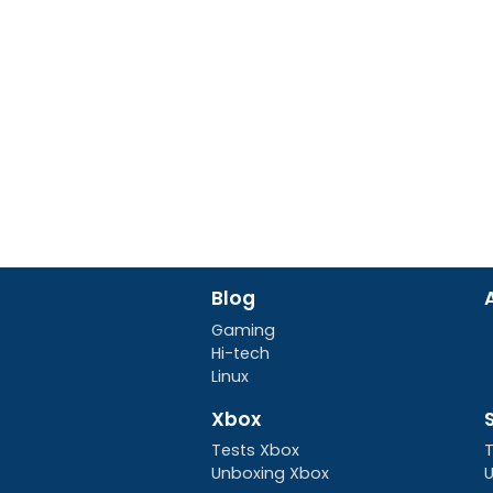
Blog
Gaming
Hi-tech
Linux
Xbox
Tests Xbox
T
Unboxing Xbox
U