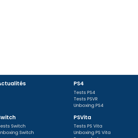
Actualités
PS4
Tests PS4
Tests PSVR
Unboxing PS4
Switch
PSVita
ests Switch
Tests PS Vita
nboxing Switch
Unboxing PS Vita