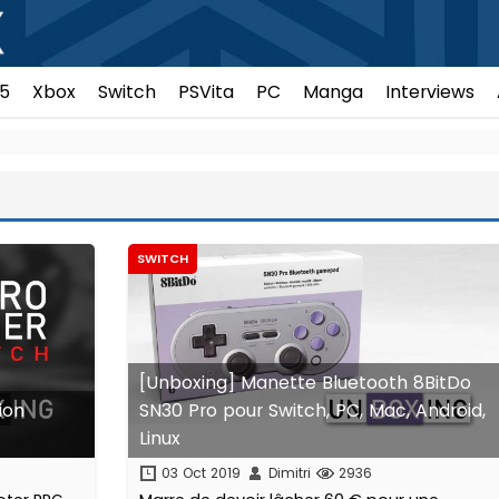
5
Xbox
Switch
PSVita
PC
Manga
Interviews
SWITCH
[Unboxing] Manette Bluetooth 8BitDo
ion
SN30 Pro pour Switch, PC, Mac, Android,
Linux
03 Oct 2019
Dimitri
2936