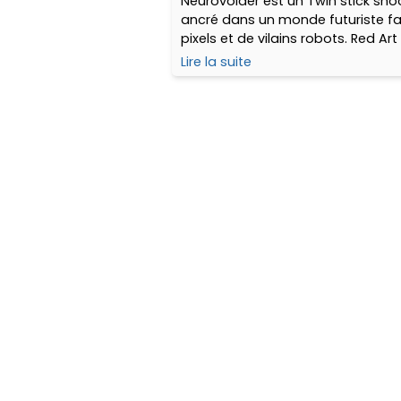
Neurovoider est un Twin stick sho
ancré dans un monde futuriste fa
pixels et de vilains robots. Red A
nous propose une édition physiq
Lire la suite
"premium" limitée sur Switch. Plac
déballage !