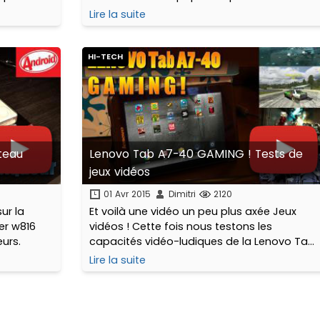
80 € ? faisable pour Wiko qui dévoile le
Lire la suite
LENNY 2.
HI-TECH
teau
Lenovo Tab A7-40 GAMING ! Tests de
jeux vidéos
01 Avr 2015
Dimitri
2120
ur la
Et voilà une vidéo un peu plus axée Jeux
ier w816
vidéos ! Cette fois nous testons les
eurs.
capacités vidéo-ludiques de la Lenovo Tab
A7-40 / A7-50, une tablette entrée/milieu
Lire la suite
de gamme de 7 pouces qui se trouve aux
environs des 70 euros.