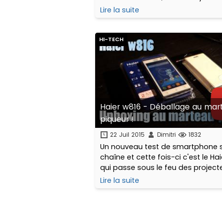
pépite à déballer et tester... Le prix de son
Lire la suite
acquisition ? 29,95 €
HI-TECH
Haier w816 - Déballage au mar
piqueur !
22 Juil 2015
Dimitri
1832
Un nouveau test de smartphone s
chaîne et cette fois-ci c'est le Ha
qui passe sous le feu des project
Lire la suite