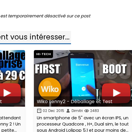
est temporairement désactivé sur ce post
nt vous intéresser...
HI-TECH
t
Wiko Lenny2 - Déballage et Test
02 Dec 2015
Dimitri
2483
 attendant
Un smartphone de 5" avec un écran IPS, un
nny 2 ! Un
processeur Quadcore , H+, Dual sim, le tout
 petite
sous Android Lolipop 5.1 et pour moins de