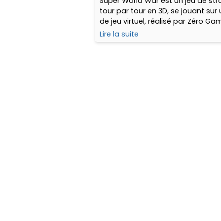
Super World War est un jeu de str
tour par tour en 3D, se jouant sur
de jeu virtuel, réalisé par Zéro Ga
français qui a, parmi d’autres titr
Lire la suite
développé Hot Lap Racing !