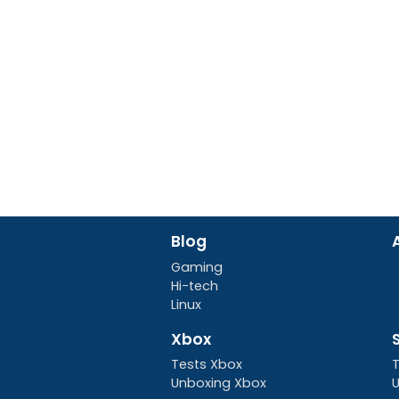
Blog
Gaming
Hi-tech
Linux
Xbox
Tests Xbox
T
Unboxing Xbox
U