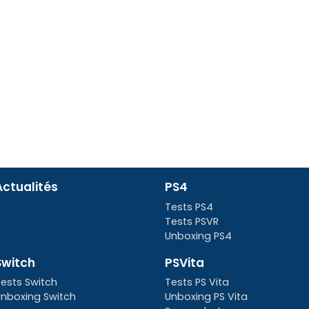
Actualités
PS4
Tests PS4
Tests PSVR
Unboxing PS4
Switch
PSVita
ests Switch
Tests PS Vita
nboxing Switch
Unboxing PS Vita