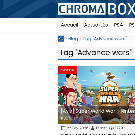
Accueil
Actualités
PS4
PS
Blog
Tag "Advance wars"
Tag "Advance wars"
SWITCH
[Avis] Super World War - Ninte
Switch
22 Fev 2026
Dimitri
1279