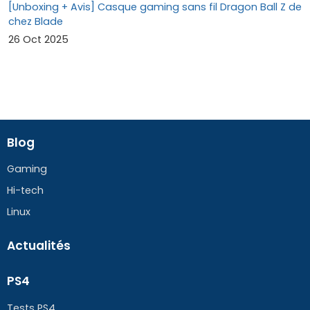
[Unboxing + Avis] Casque gaming sans fil Dragon Ball Z de
chez Blade
26 Oct 2025
Blog
Gaming
Hi-tech
Linux
Actualités
PS4
Tests PS4