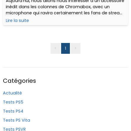
Aujourd'hui, nous allons nous intéresser à un accessoire
inédit dans les colonnes de Chromabox, avec un
microphone qui ravira certainement les fans de stream,
chat vocal, podcasts et plus généralement les gamers.
Lire la suite
Le CM769 de chez UGREEN
<
1
>
Catégories
Actualité
Tests PS5
Tests PS4
Tests PS Vita
Tests PSVR