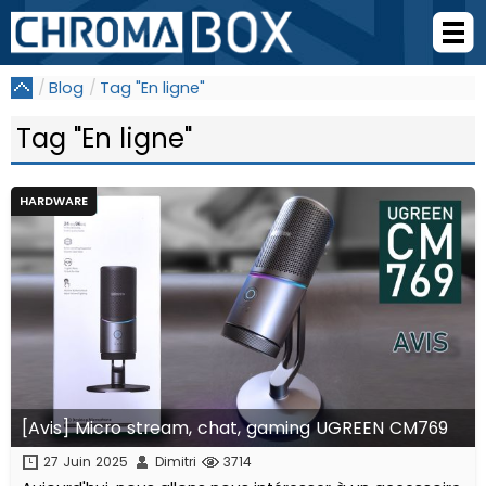
Blog
Tag "En ligne"
Tag "En ligne"
HARDWARE
[Avis] Micro stream, chat, gaming UGREEN CM769
27 Juin 2025
Dimitri
3714