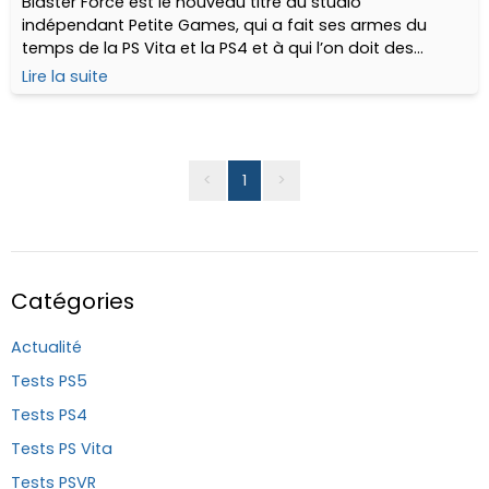
Blaster Force est le nouveau titre du studio
indépendant Petite Games, qui a fait ses armes du
temps de la PS Vita et la PS4 et à qui l’on doit des
pépites comme Super Destronaut DX, Land War, Bouncy
Lire la suite
Bullets, ou encore la franchise Midnight.
<
1
>
Catégories
Actualité
Tests PS5
Tests PS4
Tests PS Vita
Tests PSVR