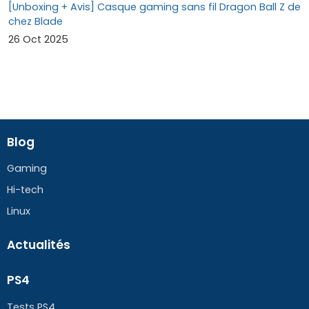
[Unboxing + Avis] Casque gaming sans fil Dragon Ball Z de
chez Blade
26 Oct 2025
Blog
Gaming
Hi-tech
Linux
Actualités
PS4
Tests PS4