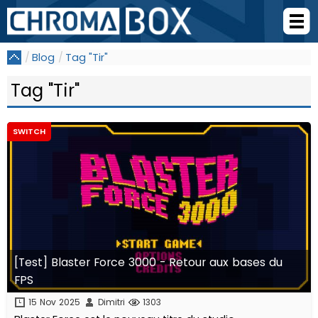
Blog
Tag "Tir"
Tag "Tir"
SWITCH
[Test] Blaster Force 3000 - Retour aux bases du
FPS
15 Nov 2025
Dimitri
1303