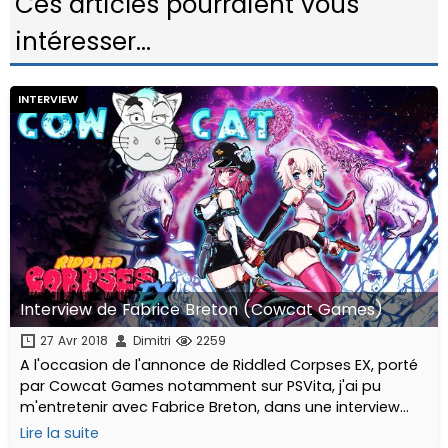
Ces articles pourraient vous
intéresser...
INTERVIEW
Interview de Fabrice Breton (Cowcat Games)
27 Avr 2018
Dimitri
2259
A l'occasion de l'annonce de Riddled Corpses EX, porté
par Cowcat Games notamment sur PSVita, j'ai pu
m'entretenir avec Fabrice Breton, dans une interview
passionnante.
Lire la suite