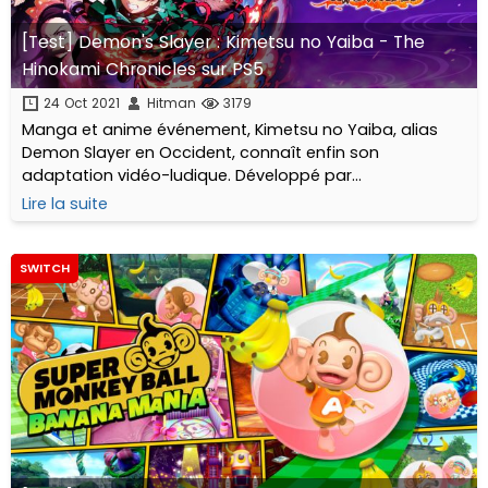
[Test] Demon's Slayer : Kimetsu no Yaiba - The
Hinokami Chronicles sur PS5
24 Oct 2021
Hitman
3179
Manga et anime événement, Kimetsu no Yaiba, alias
Demon Slayer en Occident, connaît enfin son
adaptation vidéo-ludique. Développé par
CyberConnect2, à qui l'on doit notamment les
Lire la suite
différents épisodes de Naruto ou en encore Dragon Ball
Z Kakarot...
SWITCH