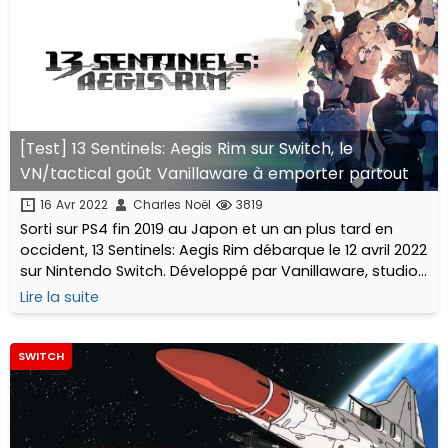
[Test] 13 Sentinels: Aegis Rim sur Switch, le
VN/tactical goût Vanillaware à emporter partout
16 Avr 2022
Charles Noël
3819
Sorti sur PS4 fin 2019 au Japon et un an plus tard en
occident, 13 Sentinels: Aegis Rim débarque le 12 avril 2022
sur Nintendo Switch. Développé par Vanillaware, studio
nippon notamment (re)connu pour ses animations 2D
Lire la suite
sublimes...
SWITCH