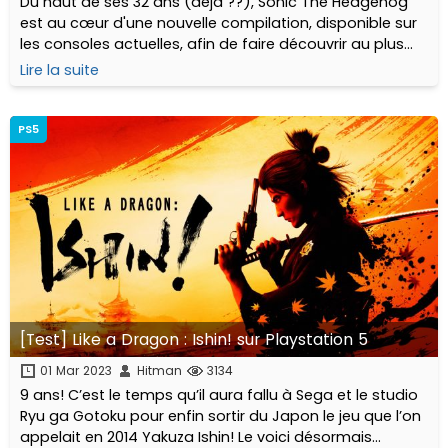
Du haut de ses 32 ans (déjà ??), Sonic The Hedgehog
est au cœur d'une nouvelle compilation, disponible sur
les consoles actuelles, afin de faire découvrir au plus
grand nombre ses premiers titres "2D" rétro...
Lire la suite
PS5
[Test] Like a Dragon : Ishin! sur Playstation 5
01 Mar 2023
Hitman
3134
9 ans! C’est le temps qu’il aura fallu à Sega et le studio
Ryu ga Gotoku pour enfin sortir du Japon le jeu que l’on
appelait en 2014 Yakuza Ishin! Le voici désormais