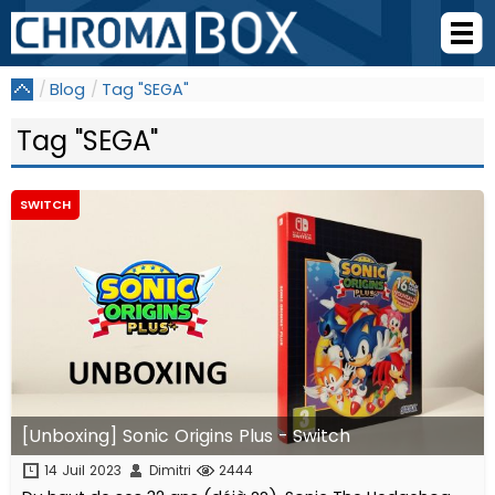
Blog
Tag "SEGA"
Tag "SEGA"
SWITCH
[Unboxing] Sonic Origins Plus - Switch
14 Juil 2023
Dimitri
2444