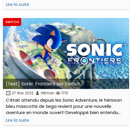
disponible sur PlayStation 4 et 5, Xbox One et Series et
Lire la suite
PC...
SWITCH
[Test] Sonic Frontiers sur Switch
27 Nov 2022
Hitman
1713
C’était attendu depuis les Sonic Adventure, le hérisson
bleu mascotte de Sega revient pour une nouvelle
aventure en monde ouvert! Developpé bien entendu
par la Sonic Team, Sonic Frontiers est disponible sur
Lire la suite
consoles et PC depuis le 8 novembre dernier.