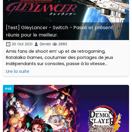
[Test] GleyLancer - Switch - Passé et présent
réunis pour le meilleur.
30 Oct 2021
Dimitri
2883
Amis fans de shoot em’ up et de retrogaming,
Ratalaika Games, coutumier des portages de jeux
indépendants sur consoles, passe à la vitesse
supérieure et nous propose aujourd’hui un portage sur
Lire la suite
Nintendo Switch du légendaire jeu MegaDrive...
PS5