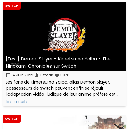
SWITCH
[Test] Demon Slayer - Kimetsu no Yaiba - The
Hinokami Chronicles sur Switch
14 Juin 2022
Hitman
5978
Les fans de Kimetsu no Yaiba, alias Demon Slayer,
possesseurs de Switch peuvent enfin se réjouir :
l'adaptation vidéo-ludique de leur anime préféré est
enfin disponible sur la console hybride de Nintendo! En
Lire la suite
avant Senjuro!
SWITCH