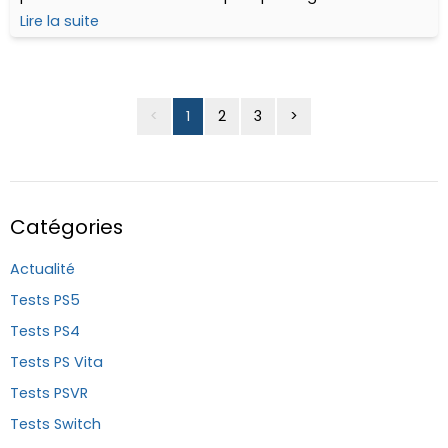
remaster de l'opus sorti sur DS et Wii en 2010. Mais
Lire la suite
qu'importe, quand Eggman fait des siennes...
<
1
2
3
>
Catégories
Actualité
Tests PS5
Tests PS4
Tests PS Vita
Tests PSVR
Tests Switch