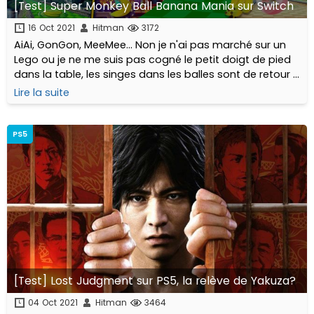
[Test] Super Monkey Ball Banana Mania sur Switch
16 Oct 2021
Hitman
3172
AiAi, GonGon, MeeMee… Non je n'ai pas marché sur un
Lego ou je ne me suis pas cogné le petit doigt de pied
dans la table, les singes dans les balles sont de retour !
Sortie le 5 octobre dernier, voici la version
Lire la suite
remasterisée...
PS5
[Test] Lost Judgment sur PS5, la relève de Yakuza?
04 Oct 2021
Hitman
3464