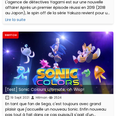
L'agence de détectives Yagami est sur une nouvelle
affaire! Après un premier épisode réussi en 2019 (2018
au Japon), le spin off de la série Yakuza revient pour un
nouvel opus avec une sortie mondiale sur PlayStation 4
Lire la suite
et 5 et Xbox One et Series.
SWITCH
[Test] Sonic Colours Ultimate, oh Wisp!
19 Sept 2021
Hitman
2524
En tant que fan de Sega, c'est toujours avec grand
plaisir que j'accueille un nouveau Sonic. Enfin nouveau
pas tout à fait dans ce cas puisqu'il s'agit d'un