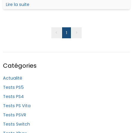
jeux PS4 et Nintendo Switch... Nous nous sommes dit
Lire la suite
qu'il serait intéressant de les tester !
<
1
>
Catégories
Actualité
Tests PS5
Tests PS4
Tests PS Vita
Tests PSVR
Tests Switch