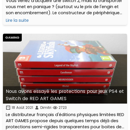
Vous venez d'acquérir une Switch 2, mais la transporter
vous met en panique ? (surtout vu le prix de l'engin et
son encombrement). Le constructeur de périphériques
et accessoires Blade propose exactement ce qu'il vous
Lire la suite
faut...
GAMING
Nous avons essayé les protections pour jeux PS4 et
Switch de RED ART GAMES
18 Août 2021
Dimitri
2723
Le distributeur français d'éditions physiques limitées RED
ART GAMES propose depuis quelques temps déjà des
protections semi-rigides transparentes pour boites de