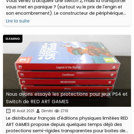
Vous venez d'acquérir une Switch 2, mais la transporter
vous met en panique ? (surtout vu le prix de l'engin et
son encombrement). Le constructeur de périphériques
et accessoires Blade propose exactement ce qu'il vous
Lire la suite
faut...
GAMING
Nous avons essayé les protections pour jeux PS4 et
Switch de RED ART GAMES
18 Août 2021
Dimitri
2719
Le distributeur français d'éditions physiques limitées RED
ART GAMES propose depuis quelques temps déjà des
protections semi-rigides transparentes pour boites de