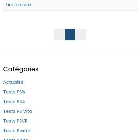
jeux PS4 et Nintendo Switch... Nous nous sommes dit
Lire la suite
qu'il serait intéressant de les tester !
<
1
>
Catégories
Actualité
Tests PS5
Tests PS4
Tests PS Vita
Tests PSVR
Tests Switch