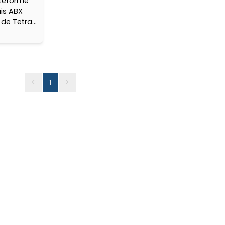
ateforme
ais ABX
 de Tetra’s
ous
<
1
>