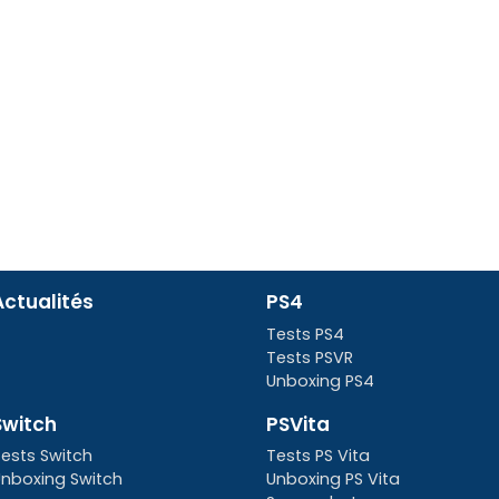
Actualités
PS4
Tests PS4
Tests PSVR
Unboxing PS4
Switch
PSVita
ests Switch
Tests PS Vita
nboxing Switch
Unboxing PS Vita