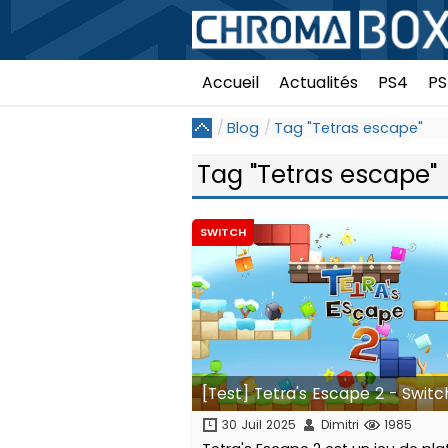
Accueil
Actualités
PS4
PS
Blog
Tag "Tetras escape"
Tag "Tetras escape"
SWITCH
[Test] Tetra's Escape 2 - Switc
30 Juil 2025
Dimitri
1985