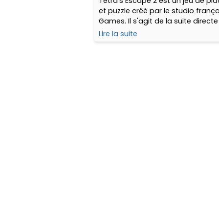
Tetra's Escape 2 est un jeu de pl
et puzzle créé par le studio franç
Games. Il s'agit de la suite directe
Escape, sorti en 2018, sur PS Vita
Lire la suite
notamment... Dis donc, cela ne n
rajeunit pas tout ça !