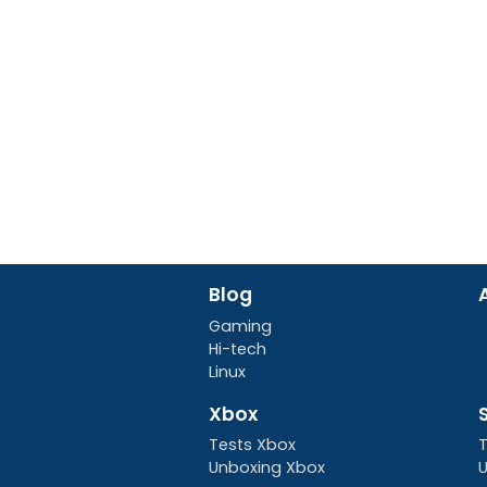
Blog
Gaming
Hi-tech
Linux
Xbox
Tests Xbox
T
Unboxing Xbox
U