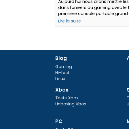
Aujourd'hui nous allons mettre les
dans l'univers du gaming avec le t
première console portable grand 
Sony : la Playstation Portable, da
Lire la suite
version « street ». Ce modèle en fi
retrouve néanmoins toujours en
mais se fait de plus en plus rare.
l'acquérir neuve entre 70 et 99 € 
et de 89 € à très cher selon le pac
Blog
Gaming
Hi-tech
Linux
Xbox
Tests Xbox
T
Unboxing Xbox
U
PC