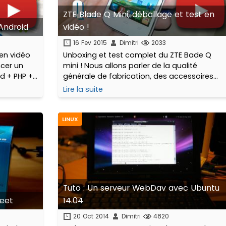
ZTE Blade Q Mini, déballage et test en
Android
vidéo !
16 Fev 2015
Dimitri
2033
 en vidéo
Unboxing et test complet du ZTE Bade Q
ncer un
mini ! Nous allons parler de la qualité
d + PHP +
générale de fabrication, des accessoires
une
fournis, du prix, des fonctionnalités, de
Lire la suite
nctionnant
l'autonomie, la partie photo et des bonnes
surprises que nous réserve ce très bon
téléphone entrée de gamme à moins de 50
LINUX
€
Tuto : Un serveur WebDav avec Ubuntu
reet
14.04
20 Oct 2014
Dimitri
4820