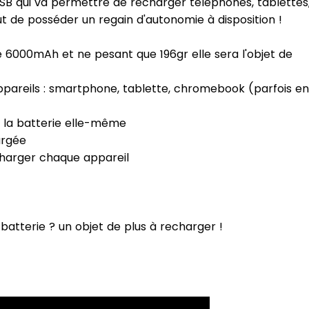
SB qui va permettre de recharger téléphones, tablettes
tout de posséder un regain d'autonomie à disposition !
 6000mAh et ne pesant que 196gr elle sera l'objet de
ppareils : smartphone, tablette, chromebook (parfois en
e la batterie elle-même
argée
charger chaque appareil
batterie ? un objet de plus à recharger !