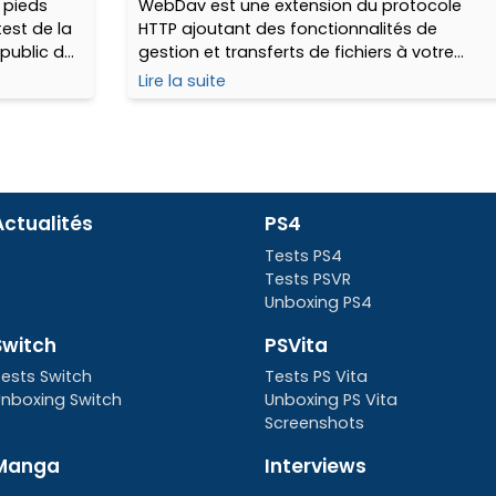
 pieds
WebDav est une extension du protocole
est de la
HTTP ajoutant des fonctionnalités de
public de
gestion et transferts de fichiers à votre
ns sa
serveur Apache, sans avoir à installer quoi
Lire la suite
n de vie se
que ce soit coté client, ni ajouter
 magasin
quelconque application web (php ou
 On peut
autre) sur votre serveur. Découvrons
hors pack,
maintenant comment installer, configurer
k.
et utiliser WebDav sur un serveur Ubuntu
14.04.
Actualités
PS4
Tests PS4
Tests PSVR
Unboxing PS4
Switch
PSVita
ests Switch
Tests PS Vita
nboxing Switch
Unboxing PS Vita
Screenshots
Manga
Interviews