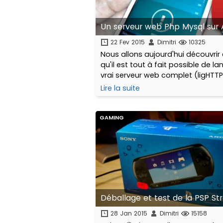
Un serveur web Php Mysql sur 
22 Fev 2015
Dimitri
10325
Nous allons aujourd'hui découvrir
qu'il est tout à fait possible de la
vrai serveur web complet (ligHTTP
MySQL + SMTP) sur un téléphone, 
Lire la suite
tablette ou tout autre produit fo
sous Android.
GAMING
Déballage et test de la PSP St
28 Jan 2015
Dimitri
15158