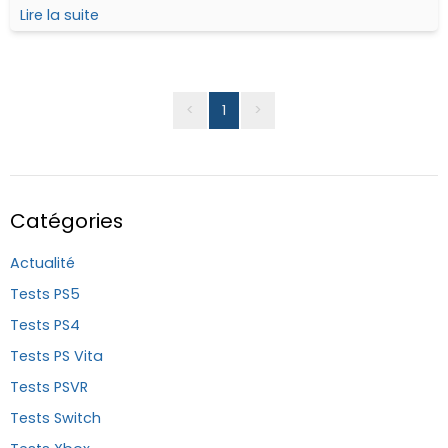
CyberConnect2, à qui l'on doit notamment les
Lire la suite
différents épisodes de Naruto ou en encore Dragon Ball
Z Kakarot...
<
1
>
Catégories
Actualité
Tests PS5
Tests PS4
Tests PS Vita
Tests PSVR
Tests Switch