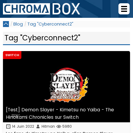
Blog
Tag "Cyberconnect2"
Tag "Cyberconnect2"
SWITCH
[Test] Demon Slayer - Kimetsu no Yaiba - The
Hinokami Chronicles sur Switch
14 Juin 2022
Hitman
5980