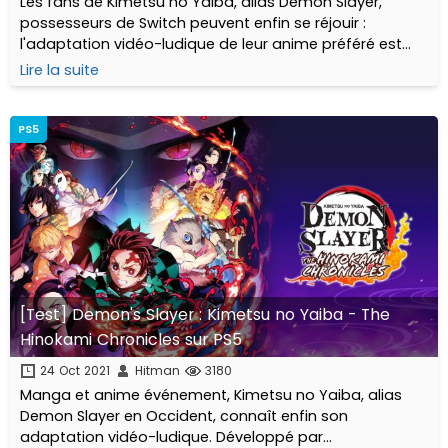
Les fans de Kimetsu no Yaiba, alias Demon Slayer,
possesseurs de Switch peuvent enfin se réjouir :
l'adaptation vidéo-ludique de leur anime préféré est
enfin disponible sur la console hybride de Nintendo! En
Lire la suite
avant Senjuro!
PS5
[Test] Demon's Slayer : Kimetsu no Yaiba - The
Hinokami Chronicles sur PS5
24 Oct 2021
Hitman
3180
Manga et anime événement, Kimetsu no Yaiba, alias
Demon Slayer en Occident, connaît enfin son
adaptation vidéo-ludique. Développé par