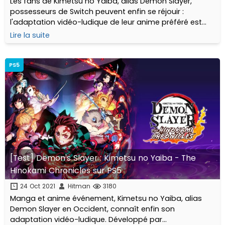
Les fans de Kimetsu no Yaiba, alias Demon Slayer,
possesseurs de Switch peuvent enfin se réjouir :
l'adaptation vidéo-ludique de leur anime préféré est
enfin disponible sur la console hybride de Nintendo! En
Lire la suite
avant Senjuro!
PS5
[Test] Demon's Slayer : Kimetsu no Yaiba - The
Hinokami Chronicles sur PS5
24 Oct 2021
Hitman
3180
Manga et anime événement, Kimetsu no Yaiba, alias
Demon Slayer en Occident, connaît enfin son
adaptation vidéo-ludique. Développé par