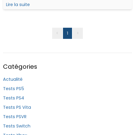
CyberConnect2, à qui l'on doit notamment les
Lire la suite
différents épisodes de Naruto ou en encore Dragon Ball
Z Kakarot...
<
1
>
Catégories
Actualité
Tests PS5
Tests PS4
Tests PS Vita
Tests PSVR
Tests Switch