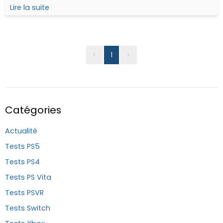
CyberConnect2, à qui l'on doit notamment les
Lire la suite
différents épisodes de Naruto ou en encore Dragon Ball
Z Kakarot...
<
1
>
Catégories
Actualité
Tests PS5
Tests PS4
Tests PS Vita
Tests PSVR
Tests Switch