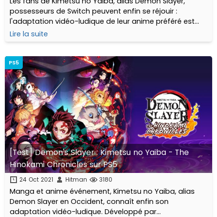
Les fans de Kimetsu no Yaiba, alias Demon Slayer,
possesseurs de Switch peuvent enfin se réjouir :
l'adaptation vidéo-ludique de leur anime préféré est
enfin disponible sur la console hybride de Nintendo! En
Lire la suite
avant Senjuro!
PS5
[Test] Demon's Slayer : Kimetsu no Yaiba - The
Hinokami Chronicles sur PS5
24 Oct 2021
Hitman
3180
Manga et anime événement, Kimetsu no Yaiba, alias
Demon Slayer en Occident, connaît enfin son
adaptation vidéo-ludique. Développé par