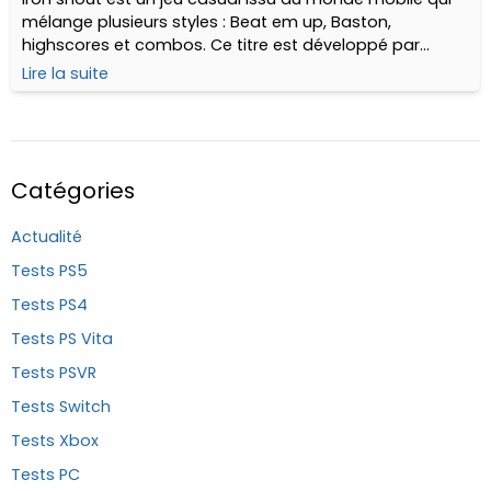
mélange plusieurs styles : Beat em up, Baston,
highscores et combos. Ce titre est développé par
Snout Up, un petit studio Lithuanien, et porté sur PS Vita
Lire la suite
/ PS4 (entre autres) par Ratalaika Games (qui est
décidément très très prolifique ces derniers temps !).
Catégories
Actualité
Tests PS5
Tests PS4
Tests PS Vita
Tests PSVR
Tests Switch
Tests Xbox
Tests PC