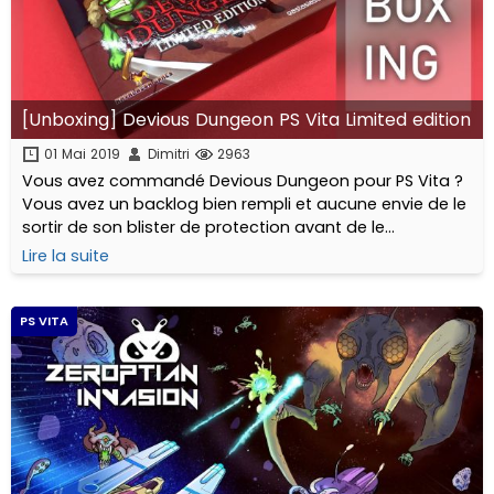
[Unboxing] Devious Dungeon PS Vita Limited edition
01 Mai 2019
Dimitri
2963
Vous avez commandé Devious Dungeon pour PS Vita ?
Vous avez un backlog bien rempli et aucune envie de le
sortir de son blister de protection avant de le
commencer ? Simplement curieux ? Pas de problème !
Lire la suite
Nous sommes là et vous proposons un unboxing
détaillé.
PS VITA