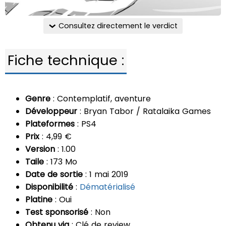
Consultez directement le verdict
Fiche technique :
Genre
: Contemplatif, aventure
Développeur
: Bryan Tabor / Ratalaika Games
Plateformes
: PS4
Prix
: 4,99 €
Version
: 1.00
Taile
: 173 Mo
Date de sortie
: 1 mai 2019
Disponibilité
:
Dématérialisé
Platine
: Oui
Test sponsorisé
: Non
Obtenu via
: Clé de review