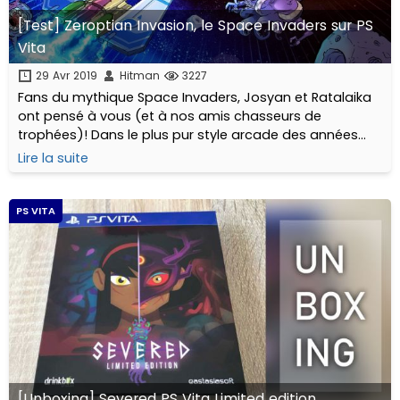
[Test] Zeroptian Invasion, le Space Invaders sur PS
Vita
29 Avr 2019
Hitman
3227
Fans du mythique Space Invaders, Josyan et Ratalaika
ont pensé à vous (et à nos amis chasseurs de
trophées)! Dans le plus pur style arcade des années
70-80, Zeroptian Invasion nous propose d'empêcher
Lire la suite
une invasion alien à bord de notre vaisseau de combat.
C'est parti pour une virée dans le cosmos.
PS VITA
[Unboxing] Severed PS Vita Limited edition