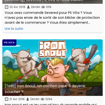
23 Avr 2019
Dimitri
3119
Vous avez commandé Severed pour PS Vita ? Vous
n'avez pas envie de le sortir de son blister de protection
avant de le commencer ? Vous êtes simplement
curieux ? Pas de problème Chromabox est là et vous
Lire la suite
propose un unboxing pas-à-pas en photos.
PS VITA
[Test] Iron Snout, un cochon peut-il devenir
boucher ?
21 Avr 2019
Dimitri
3294
Iron snout est un jeu casual issu du monde mobile qui