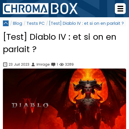
Blog
Tests PC
[Test] Diablo IV : et si on en parlait ?
[Test] Diablo IV : et si on en
parlait ?
23 Juil 2023
Imrage
1
3289