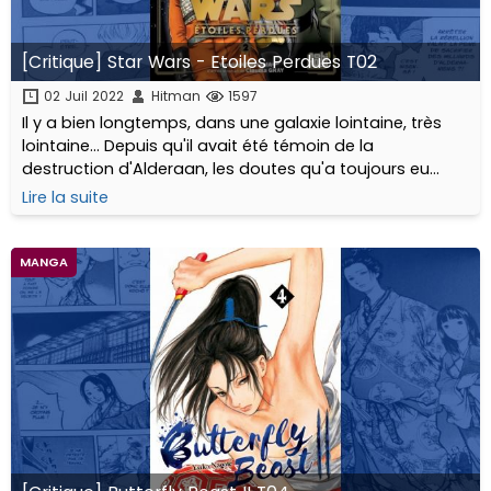
[Critique] Star Wars - Etoiles Perdues T02
02 Juil 2022
Hitman
1597
Il y a bien longtemps, dans une galaxie lointaine, très
lointaine... Depuis qu'il avait été témoin de la
destruction d'Alderaan, les doutes qu'a toujours eu
Thane à propos de l'Empire...
Lire la suite
MANGA