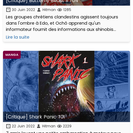
[Critique] Butterfly Beast II T04
30 Juin 2022
Hitman
1285
Les groupes chrétiens clandestins agissent toujours
dans l'ombre à Edo, et Ochô apprend qu'un
informateur fournit des informations aux shinobis
dévoyés sur les chasseurs...
Lire la suite
MANGA
[Critique] Shark Panic T01
22 Juin 2022
Hitman
2229