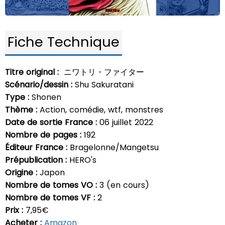
Fiche Technique
Titre original :
ニワトリ・ファイター
Scénario/dessin :
Shu Sakuratani
Type :
Shonen
Thème :
Action, comédie, wtf, monstres
Date de sortie France :
06 juillet 2022
Nombre de pages :
192
Éditeur France :
Bragelonne/Mangetsu
Prépublication :
HERO's
Origine :
Japon
Nombre de tomes VO :
3 (en cours)
Nombre de tomes VF :
2
Prix :
7,95€
Acheter :
Amazon