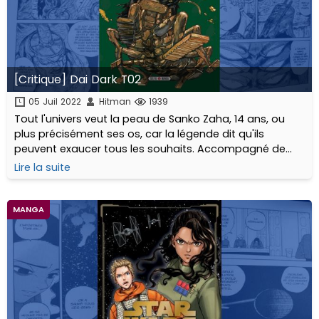
[Critique] Dai Dark T02
05 Juil 2022
Hitman
1939
Tout l'univers veut la peau de Sanko Zaha, 14 ans, ou
plus précisément ses os, car la légende dit qu'ils
peuvent exaucer tous les souhaits. Accompagné de
son fidèle sakadoh, Avakian, et de la dévoreuse de
Lire la suite
morts, Death en, il traverse le cosmos en...
MANGA