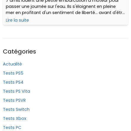
7 amis louent une petite embarcation à moteur pour
passer une journée sur l'eau. Ils s'éloignent en pleine
mer en profitant d'un sentiment de liberté... avant d'être
attaqués par un immense requin !
Lire la suite
Catégories
Actualité
Tests PS5
Tests PS4
Tests PS Vita
Tests PSVR
Tests Switch
Tests Xbox
Tests PC