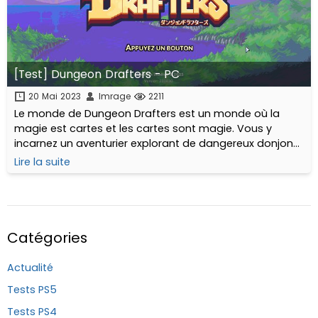
[Test] Dungeon Drafters - PC
20 Mai 2023
Imrage
2211
Le monde de Dungeon Drafters est un monde où la
magie est cartes et les cartes sont magie. Vous y
incarnez un aventurier explorant de dangereux donjons,
combattant des hordes de monstres, avec pour seule
Lire la suite
arme un deck de cartes magiques...
Catégories
Actualité
Tests PS5
Tests PS4