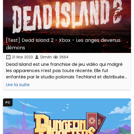
[Test] Dead Island 2 - Xbox - Les anges devenus
démons
21 Mai 2023
Dimitri
2664
Dead Island est une franchise de jeu vidéo qui malgré
les apparences n’est pas toute récente. Elle fut
enfantée par le studio polonais Techland et distribuée
par l’éditeur Deep Silver en... 2011 !
Lire la suite
PC