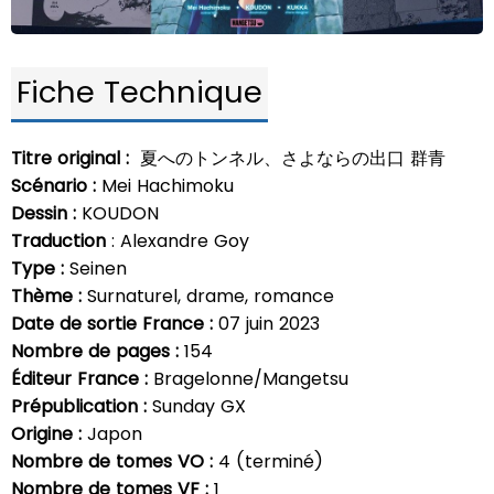
Fiche Technique
Titre original :
夏へのトンネル、さよならの出口 群青
Scénario :
Mei Hachimoku
Dessin :
KOUDON
Traduction
: Alexandre Goy
Type :
Seinen
Thème :
Surnaturel, drame, romance
Date de sortie France :
07 juin 2023
Nombre de pages :
154
Éditeur France :
Bragelonne/Mangetsu
Prépublication :
Sunday GX
Origine :
Japon
Nombre de tomes VO :
4 (terminé)
Nombre de tomes VF :
1