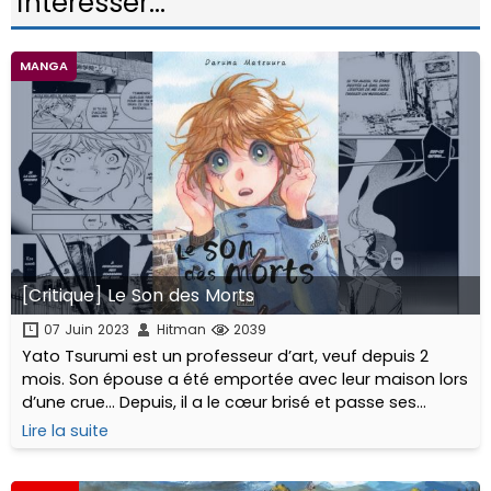
intéresser...
MANGA
[Critique] Le Son des Morts
07 Juin 2023
Hitman
2039
Yato Tsurumi est un professeur d’art, veuf depuis 2
mois. Son épouse a été emportée avec leur maison lors
d’une crue… Depuis, il a le cœur brisé et passe ses
journées à déprimer, et son aptitude à voir les lieux
Lire la suite
disparus ne l’aide pas