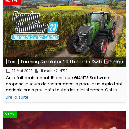
SWITCH
[Test] Farming Simulator 23 Nintendo Switch Edition
27 Mai 2023
Hitman
4712
Cela fait maintenant 15 ans que GIANTS Software
propose joueurs de rentrer dans la peau d’un exploitant
agricole sur à peu près toutes les plateformes. Cette
édition 2023 est destinée aux mobiles, tablettes et à la
Lire la suite
console portable de Nintendo...
XBOX