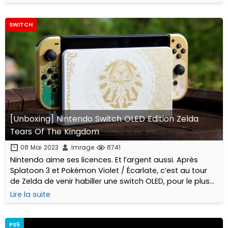
ça pendant des heures sans nous plaindre !
SWITCH
[Unboxing] Nintendo Switch OLED Edition Zelda
Tears Of The Kingdom
08 Mai 2023
Imrage
8741
Nintendo aime ses licences. Et l’argent aussi. Après
Splatoon 3 et Pokémon Violet / Écarlate, c’est au tour
de Zelda de venir habiller une switch OLED, pour le plus
grand plaisir de nos mirettes...
Lire la suite
PS5