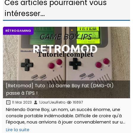
Ces articles pourraient vous
intéresser...
RÉTROGAMING
[Retromod] Tuto : La Game Boy Fat (DMG-01)
passe à l'IPS !
11 Mai 2023
1Jour1JeuRetro
16897
Nintendo Game Boy, un nom, un succès énorme, une
console portable indémodable. Difficile de croire qu'à
l'époque, nous arrivions à jouer convenablement sur un
écran monochrome et sans aucun rétro-éclairage, tout
Lire la suite