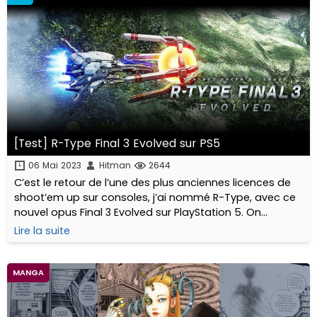
[Test] R-Type Final 3 Evolved sur PS5
06 Mai 2023
Hitman
2644
C’est le retour de l’une des plus anciennes licences de
shoot’em up sur consoles, j’ai nommé R-Type, avec ce
nouvel opus Final 3 Evolved sur PlayStation 5. On
embarque dans le vaisseau est c’est parti!
Lire la suite
MANGA