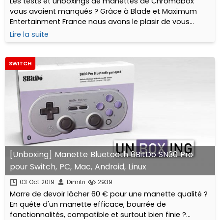
Les tests et unboxings de manettes de Chromabox
vous avaient manqués ? Grâce à Blade et Maximum
Entertainment France nous avons le plasir de vous
proposer un déballage en règle complet ainsi que notre
Lire la suite
opinion sur une nouvelle venue !
SWITCH
[Unboxing] Manette Bluetooth 8BitDo SN30 Pro
pour Switch, PC, Mac, Android, Linux
03 Oct 2019
Dimitri
2939
Marre de devoir lâcher 60 € pour une manette qualité ?
En quête d'un manette efficace, bourrée de
fonctionnalités, compatible et surtout bien finie ?