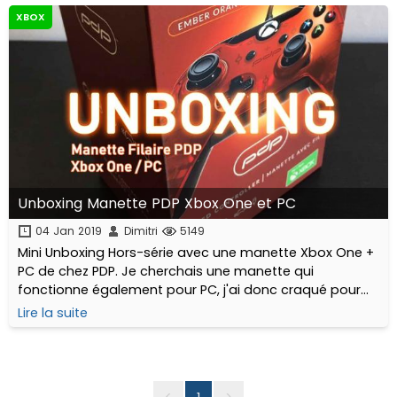
XBOX
Unboxing Manette PDP Xbox One et PC
04 Jan 2019
Dimitri
5149
Mini Unboxing Hors-série avec une manette Xbox One +
PC de chez PDP. Je cherchais une manette qui
fonctionne également pour PC, j'ai donc craqué pour
de l'entrée de gamme (filaire) compatible Xbox One.
Lire la suite
<
1
>