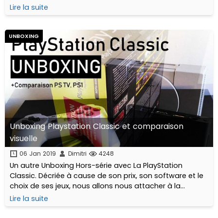
8BitDo nous propose une alternative complète qui a du
Lire la suite
style... déballage !
UNBOXING
Unboxing Playstation Classic et comparaison
visuelle
06 Jan 2019
Dimitri
4248
Un autre Unboxing Hors-série avec La PlayStation
Classic. Décriée à cause de son prix, son software et le
choix de ses jeux, nous allons nous attacher à la
déballer et la comparer visuellement.
Lire la suite