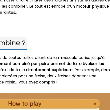
amuser à faire chuter des fruits les uns sur les autres de
t les combiner. Le tout est enrobé d’un moteur physique
arrantes…
ombine ?
 de toutes tailles allant de la minuscule cerise jusqu’à
ment combiné par paire permet de faire évoluer les
 fruit de taille directement supérieure
. Par exemple, deu
mplacées par une fraise, deux fraises donnent une
de raisin… vous avez compris !