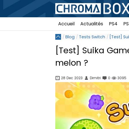
Accueil
Actualités
PS4
PS
Blog
Tests Switch
[Test] Su
[Test] Suika Game
melon ?
28 Dec 2023
Dimitri
0
3095