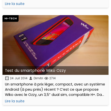
Lire la suite
HI-TECH
Test du smartphone Wiko Ozzy
24 Juil 2014
Dimitri
2714
Un smartphone à prix léger, compact, avec un système
Android (à peu près) récent ? C’est ce que propose
Wiko avec le Ozzy, un 3,5” dual sim, compatible H+. Dans
ce test nous allons dresser une liste d’atouts et
Lire la suite
inconvénients et détailler chacune de ses
fonctionnalités.