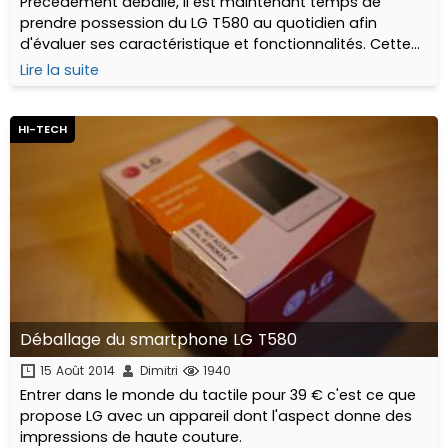
Précédement déballé, il est maintenant temps de
prendre possession du LG T580 au quotidien afin
d'évaluer ses caractéristique et fonctionnalités. Cette
fois-ci il s’agit de vous parler de son écran, de la qualité
Lire la suite
de conversation, de réception, de son OS, du son, etc..
HI-TECH
Déballage du smartphone LG T580
15 Août 2014
Dimitri
1940
Entrer dans le monde du tactile pour 39 € c'est ce que
propose LG avec un appareil dont l'aspect donne des
impressions de haute couture.