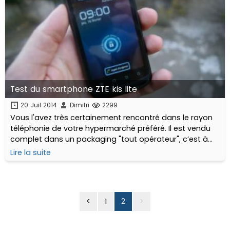
Test du smartphone ZTE kis lite
20 Juil 2014
Dimitri
2299
Vous l'avez très certainement rencontré dans le rayon
téléphonie de votre hypermarché préféré. Il est vendu
complet dans un packaging "tout opérateur", c’est à
dire dénué de tout abonnement, carte SIM ou
Lire la suite
quelconque verrouillage. Le ZTE kis Lite est un
"smartphone tactile" qui se classe très clairement dans
l'entrée de gamme.
<
1
2
>