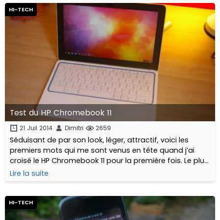
HI-TECH
Test du HP Chromebook 11
21 Juil 2014
Dimitri
2659
Séduisant de par son look, léger, attractif, voici les
premiers mots qui me sont venus en tête quand j’ai
croisé le HP Chromebook 11 pour la première fois. Le plus
difficile une fois l’aspect visuel passé, est de savoir
Lire la suite
dans quelle catégorie placer cet appareil nomade. Est-
ce un netbook ? un minitel 2.0 ? un réel ordinateur
portable ? Que puis-je bien faire avec ? qu’est ce que je
HI-TECH
ne peux pas faire ?