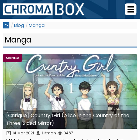
Blog
Manga
Manga
MANGA
[Critique] Country Girl (Alice in the Country of the
Three-Sided Mirror)
14 Mar 2021
Hitman
3487