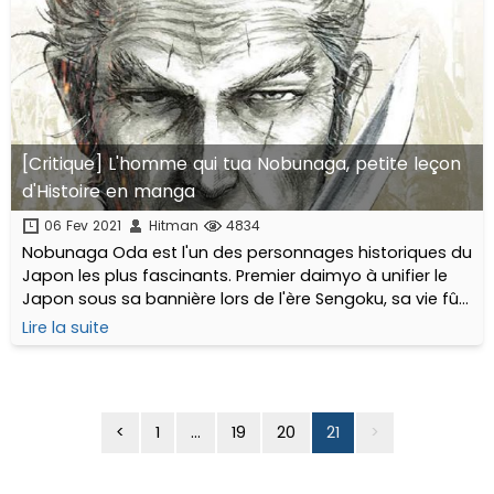
[Critique] L'homme qui tua Nobunaga, petite leçon
d'Histoire en manga
06 Fev 2021
Hitman
4834
Nobunaga Oda est l'un des personnages historiques du
Japon les plus fascinants. Premier daimyo à unifier le
Japon sous sa bannière lors de l'ère Sengoku, sa vie fût
une longue succession de batailles et de conquêtes...
Lire la suite
<
1
...
19
20
21
>