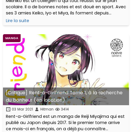
Mikihiko est un collégien à qui tout réussit sur le plan
scolaire. Il a de bonnes notes et est doué en sport. Avec
ses 3 amies Keiko, Iyo et Miya, ils forment depuis
toujours un groupe soudé et plutôt exclusif...
Lire la suite
MANGA
[Critique] Rent-a-Girlfriend Tome 1, à la recherche
du bonheur (en location)
03 Mar 2021
Hitman
3414
Rent-a-Girlfriend est un manga de Reiji Miyajima qui est
publié au Japon depuis 2017. Si le premier tome arrive
ce mois-ci en français, on a déjà pu connaître