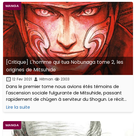
MANGA
[Critique] L'homme qui tua Nobunaga tome 2, les
origines de Mitsuhide
12 Fev 2021
Hitman
2303
Dans le premier tome nous avions étés témoins de
l'ascension sociale fulgurante de Mitsuhide, passant
rapidement de chûgen à serviteur du Shogun. Le récit
du second tome est à nouveau centré sur Mitsuhide et
Lire la suite
se déroule sur plusieurs timelines...
MANGA