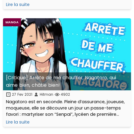
l'adaptation animée de l'oeuvre, diffusée fin 2020 sur
Lire la suite
les plateformes Crunchyroll et ADN.
MANGA
[Critique] Arrête de me chauffer, Nagatoro, qui
aime bien, châtie bien!
27 Fev 2021
Hitman
4902
Nagatoro est en seconde. Pleine d’assurance, joueuse,
moqueuse, elle se découvre un jour un passe-temps
favori : martyriser son “Senpai”, lycéen de première
timide et mal dans sa peau. Nagatoro taquine, agace,
Lire la suite
aguiche, va parfois trop loin...