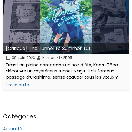
[Critique] The Tunnel to Summer T01
08 Juin 2023
Hitman
2595
Errant en pleine campagne un soir d’été, Kaoru Tôno
découvre un mystérieux tunnel. S’agit-il du fameux
passage d’Urashima, sensé exaucer tous les vœux ?
L’adolescent est déterminé à percer à jour ce secret
Lire la suite
afin de ramener celle qu’il aimait le plus...
Catégories
Actualité