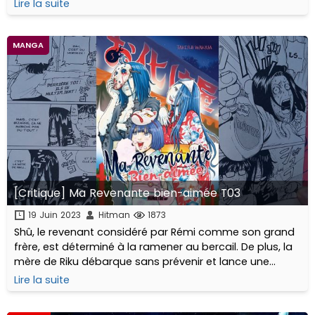
samouraï hors normes. L’homme se remémore
Lire la suite
parfaitement le jour où...
MANGA
[Critique] Ma Revenante bien-aimée T03
19 Juin 2023
Hitman
1873
Shû, le revenant considéré par Rémi comme son grand
frère, est déterminé à la ramener au bercail. De plus, la
mère de Riku débarque sans prévenir et lance une
réunion de crise dangereuse pour l’union du couple. Et à
Lire la suite
peine sorti des ronces, c’est la...