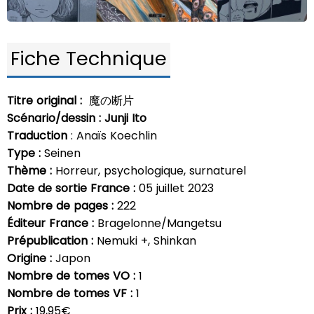
Fiche Technique
Titre original :
魔の断片
Scénario/dessin :
Junji Ito
Traduction
: Anaïs Koechlin
Type :
Seinen
Thème :
Horreur, psychologique, surnaturel
Date de sortie France :
05 juillet 2023
Nombre de pages :
222
Éditeur France :
Bragelonne/Mangetsu
Prépublication :
Nemuki +, Shinkan
Origine :
Japon
Nombre de tomes VO :
1
Nombre de tomes VF :
1
Prix :
19,95€