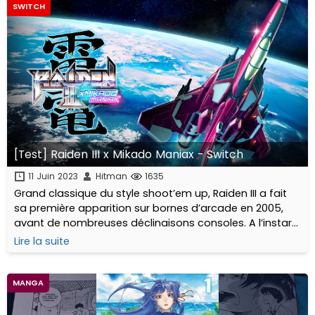
SWITCH
[Test] Raiden III x Mikado Maniax - Switch
11 Juin 2023
Hitman
1635
Grand classique du style shoot’em up, Raiden III a fait
sa première apparition sur bornes d’arcade en 2005,
avant de nombreuses déclinaisons consoles. A l’instar
de Raiden IV, NIS America et MOSS nous proposent une
Lire la suite
nouvelle édition...
MANGA