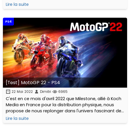
prendre place une fois de plus sur la piste avec une
Lire la suite
nouvelle itération de son jeu phare...
PS4
[Test] MotoGP 22 - PS4
22 Mai 2022
Dimitri
6965
C'est en ce mois d'avril 2022 que Milestone, allié à Koch
Media en France pour la distribution physique, nous
propose de nous replonger dans l'univers fascinant de
la course moto sur circuit avec une nouvelle itération
Lire la suite
de la saga MotoGP...