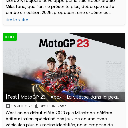
MotoGP, toujours développé par le talentueux studio
Milestone, que l’on ne présente plus, débarque cette
année en édition 2025, proposant une expérience
symétrique avec la réalité du championnat MotoGP
Lire la suite
2025 !
XBOX
[Test] MotoGP 23 - Xbox - La vitesse dans la peau
08 Juil 2023
Dimitri
2857
C’est en ce début d’été 2023 que Milestone, célèbre
éditeur italien spécialisé des jeux de course avec
véhicules plus ou moins identifiés, nous propose de