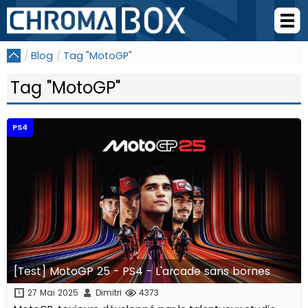
Blog
Tag "MotoGP"
Tag "MotoGP"
PS4
[Test] MotoGP 25 - PS4 - L'arcade sans bornes
27 Mai 2025
Dimitri
4373