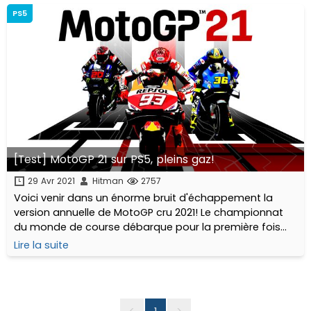
PS5
[Test] MotoGP 21 sur PS5, pleins gaz!
29 Avr 2021
Hitman
2757
Voici venir dans un énorme bruit d'échappement la
version annuelle de MotoGP cru 2021! Le championnat
du monde de course débarque pour la première fois
sur la nouvelle génération de consoles (PS5 et Xbox
Lire la suite
Series) mais aussi sur l'ancienne !
<
1
>