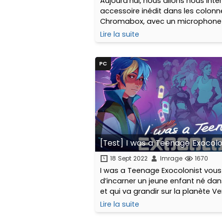
Aujourd'hui, nous allons nous inté
accessoire inédit dans les colonn
Chromabox, avec un microphone q
certainement les fans de stream,
Lire la suite
vocal, podcasts et plus générale
gamers. Le CM769 de chez UGREE
PC
[Test] I was a Teenage Exocolo
18 Sept 2022
Imrage
1670
I was a Teenage Exocolonist vou
d’incarner un jeune enfant né dan
et qui va grandir sur la planète Ve
Lire la suite