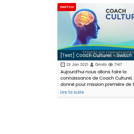
SWITCH
[Test] Coach Culturel - Switch
23 Jan 2021
Dimitri
7147
Aujourd’hui nous allons faire la
connaissance de Coach Culturel, q
donné pour mission première de t
comparer nos connaissances da
Lire la suite
domaines aussi variés que : le ci
géographie, l’histoire, la littérature
musique...