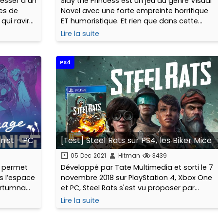
resser à un
Slay the Princess est un jeu du genre Visual
es de
Novel avec une forte empreinte horrifique
ui ravira
ET humoristique. Et rien que dans cette
 chat
petite phrase, j’ai tout dit. Néanmoins, si
Lire la suite
ment les
vous-vous laissez convaincre par les
N
prochaines lignes...
PS4
nist - PC
[Test] Steel Rats sur PS4, les Biker Mice
05 Dec 2021
Hitman
3439
s permet
Développé par Tate Multimedia et sorti le 7
s l’espace
novembre 2018 sur PlayStation 4, Xbox One
rtumna...
et PC, Steel Rats s'est vu proposer par
l'éditeur français Red Arts Games une
Lire la suite
édition physique limitée à 1500 exemplaires