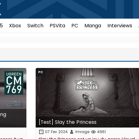
5
Xbox
Switch
PSVita
PC
Manga
Interviews
PC
ing
[Test] Slay the Princess
07 Fev 2024
Imrage
4961