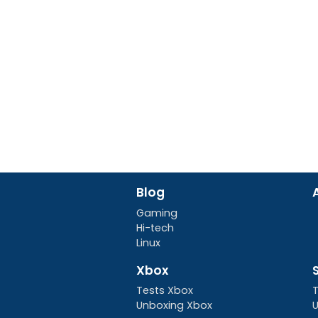
Blog
Gaming
Hi-tech
Linux
Xbox
Tests Xbox
T
Unboxing Xbox
U