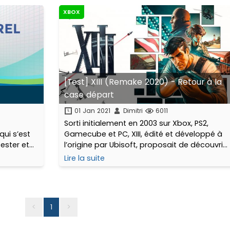
en fin d'année dernière.
XBOX
[Test] XIII (Remake 2020) - Retour à la
case départ
01 Jan 2021
Dimitri
6011
Sorti initialement en 2003 sur Xbox, PS2,
ui s’est
Gamecube et PC, XIII, édité et développé à
ester et
l’origine par Ubisoft, proposait de découvrir
ns des
les aventures de Steve Rowland, un homme
Lire la suite
néma, la
amnésique retrouvé blessé - et
, la
certainement laissé pour mort - sur une
plage...
<
1
>