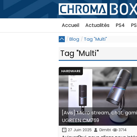
Accueil
Actualités
PS4
PS
Blog
Tag "Multi"
Tag "Multi"
HARDWARE
[Avis] Micro stream, chat, gam
UGREEN CM769
27 Juin 2025
Dimitri
3714