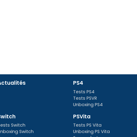
Actualités
PS4
Tests PS4
Tests PSVR
Unboxing PS4
Switch
PSVita
ests Switch
Tests PS Vita
nboxing Switch
Unboxing PS Vita