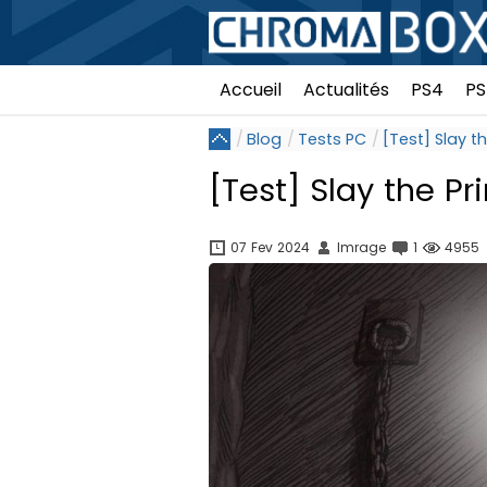
Accueil
Actualités
PS4
PS
Blog
Tests PC
[Test] Slay t
[Test] Slay the Pr
07 Fev 2024
Imrage
1
4955