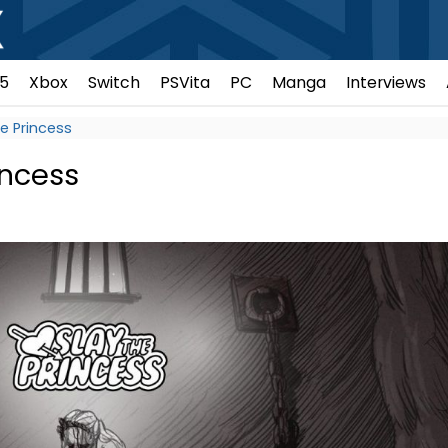
5
Xbox
Switch
PSVita
PC
Manga
Interviews
he Princess
incess